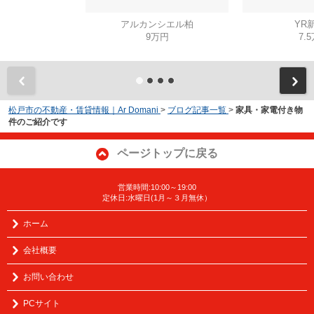
アルカンシエル柏
YR
9万円
7.
松戸市の不動産・賃貸情報｜Ar Domani
>
ブログ記事一覧
>
家具・家電付き物
件のご紹介です
ページトップに戻る
営業時間:10:00～19:00
定休日:水曜日(1月～３月無休）
ホーム
会社概要
お問い合わせ
PCサイト