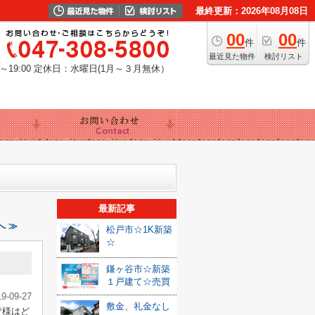
最終更新：2026年08月08日
00
00
件
件
最近見た物件
検討リスト
19:00
定休日：水曜日(1月～３月無休）
最新記事
へ ≫
松戸市☆1K新築
☆
鎌ヶ谷市☆新築
１戸建て☆売買
19-09-27
敷金、礼金なし
皆様はど