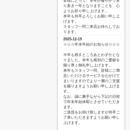
皆様にとって、本年が健やかで実
り多き一年となりますことを、心
よりお祈り申し上げます。
本年も何卒よろしくお願い申し上
げます。
スタッフ一同ご来店お待ちしてお
ります。
2025-12-19
☆☆☆年末年始のお知らせ☆☆☆
今年も残すところあとわずかとな
りました。本年も格別のご愛顧を
賜り厚く御礼申し上げます。
来年もスタッフ一同、皆様にご満
足いただけるサービスを心がけて
まいりますのでより一層の
ご支援
を賜りますようお願い申し上げま
す。
なお、誠に勝手ながら下記の日程
で年末年始休暇とさせていただき
ます。
ご迷惑をお掛け致しますが何卒ご
了承いただきますようお願い申し
上げます。