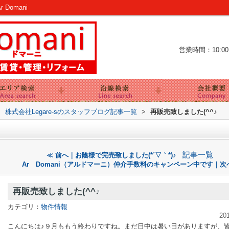
Domani
営業時間：10:00～
>
株式会社Legare-sのスタッフブログ記事一覧
>
再販売致しました(^^♪
記事一覧
≪ 前へ｜お陰様で完売致しました(*´▽｀*)♪
Ar Domani（アルドマーニ）仲介手数料のキャンペーン中です｜次
再販売致しました(^^♪
カテゴリ：
物件情報
20
こんにちは♪９月ももう終わりですね。まだ日中は暑い日がありますが、