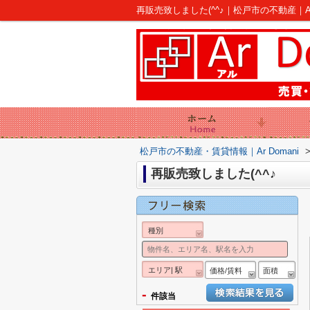
再販売致しました(^^♪｜松戸市の不動産｜Ar 
松戸市の不動産・賃貸情報｜Ar Domani
再販売致しました(^^♪
種別
エリア| 駅
価格/賃料
面積
-
件該当