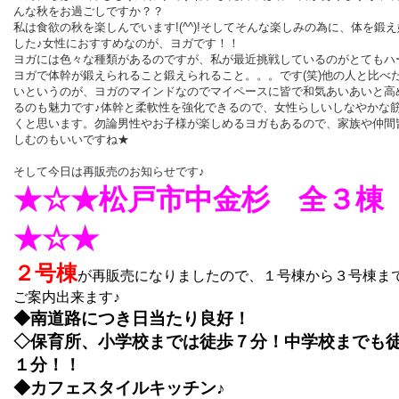
んな秋をお過ごしですか？？
私は食欲の秋を楽しんでいます!(^^)!そしてそんな楽しみの為に、体を鍛
した♪女性におすすめなのが、ヨガです！！
ヨガには色々な種類があるのですが、私が最近挑戦しているのがとてもハ
ヨガで体幹が鍛えられること鍛えられること。。。です(笑)他の人と比べ
いというのが、ヨガのマインドなのでマイペースに皆で和気あいあいと高
るのも魅力です♪体幹と柔軟性を強化できるので、女性らしいしなやかな
くと思います。勿論男性やお子様が楽しめるヨガもあるので、家族や仲間
しむのもいいですね★
そして今日は再販売のお知らせです♪
★☆★松戸市中金杉 全３棟
★☆★
２号棟
が再販売になりましたので、１号棟から３号棟ま
ご案内出来ます♪
◆南道路につき日当たり良好！
◇保育所、小学校までは徒歩７分！中学校までも
１分！！
◆カフェスタイルキッチン♪