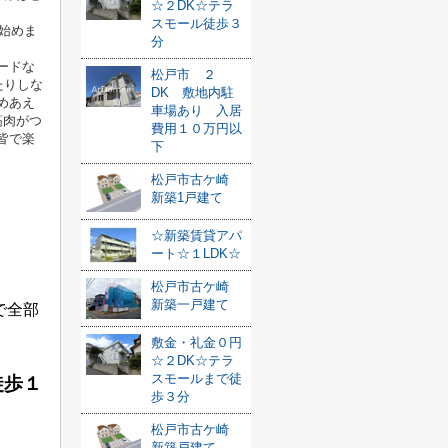
☆２DK☆テラ
スモール徒歩３
え始めま
分
ードな
松戸市 ２
たりしな
DK 敷地内駐
めあえ
車場あり 入居
筋肉がつ
費用１０万円以
皆で楽
下
松戸市古ケ崎
新築1戸建て
☆新築賃貸アパ
ート☆１LDK☆
松戸市古ケ崎
新築一戸建て
で全部
敷金・礼金０円
☆２DK☆テラ
スモールまで徒
徒歩１
歩３分
松戸市古ケ崎
新築戸建て