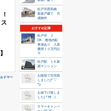
松戸市西馬橋
！！
新築戸建て 完
成物件
ウス
おすすめ記事
松戸市 ２
DK 敷地内駐
車場あり 入居
費用１０万円以
】
下
松戸駅 １Ｋ新
築マンション
お陰様で完売致
（アルドマー
しました(*´▽｀
*)♪
お値下げ致しま
した( *´艸｀)
サマーキャンペ
ーン(*^-^*)♪