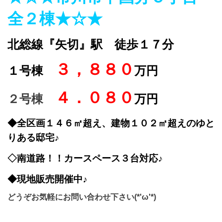
全２棟★☆★
北総線『矢切』駅 徒歩１７分
３，８８０
１号棟
万円
４．０８０
２号棟
万円
◆全区画１４６㎡超え、建物１０２㎡超えのゆと
りある邸宅♪
◇南道路！！カースペース３台対応♪
◆現地販売開催中♪
どうぞお気軽にお問い合わせ下さい(*'ω'*)