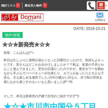
0
0
検討リスト
最近見た物件
お問合せ
DATE: 2019-10-21
物件情報
★☆★新発売★☆★
皆様、こんばんは(^^♪
昨日は久しぶりに昼間が温かくなった日曜日だったので、気持ちよかっ
たです。皆さんはどこかお出かけしましたか？？私は、友達の子供とわ
んこと遊んできました。芝生の広場だったのですが、東京タワーを眺め
ながら手ぶらでバーベキューが出来たり、カフェがあったりと大人も子
供も、犬も楽しめる場所でした♪日中の暖かい日なら、外で秋の空気を
感じながら過ごすのもいいなと思いました(#^.^#)
そして、本日は新発売の戸建て住宅のご紹介です!(^^)!
★☆★市川市中国分５丁目