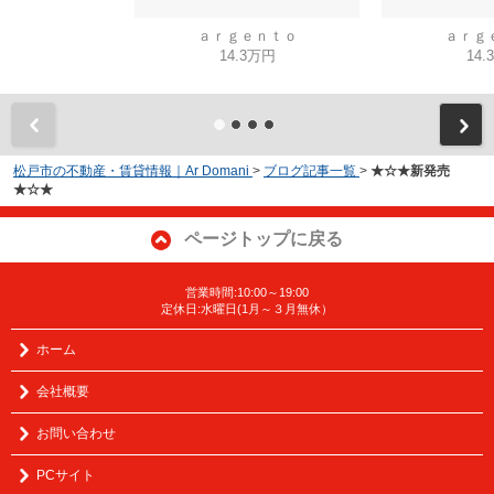
ａｒｇｅｎｔｏ
ａｒｇ
14.3万円
14.
松戸市の不動産・賃貸情報｜Ar Domani
>
ブログ記事一覧
>
★☆★新発売
★☆★
ページトップに戻る
営業時間:10:00～19:00
定休日:水曜日(1月～３月無休）
ホーム
会社概要
お問い合わせ
PCサイト