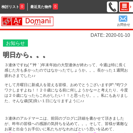
0
0
検討リスト
最近見た物件
お問合せ
DATE: 2020-01-10
お知らせ
明日から。。。
３連休ですね( *´艸｀)年末年始の大型連休が終わって、今週は特に長く
感じた方も多かったのではなかったでしょうか。。。長かった１週間お
疲れさまでした♪♪
そして月曜日に新成人を迎える皆様、おめでとうございます(#^.^#)ワク
ワクしますよね！！２０歳になる前に何しようかなーと考えたり、今度
は２０歳になったらこれがしたい！！と思ったり。。。私にもありまし
た、そんな歳(笑)良い１日になりますように♪♪
３連休のアルドマーニは、前回のブログに詳細を書かせて頂きました
が、昨年の皆様への感謝の気持ちを込めて。。。そして、皆様が素敵な
お家と出会うお手伝いに私たちがなれればという思いを込めて、