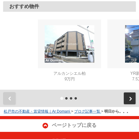
おすすめ物件
アルカンシエル柏
YR
9万円
7.
松戸市の不動産・賃貸情報｜Ar Domani
>
ブログ記事一覧
>
明日から。。。
ページトップに戻る