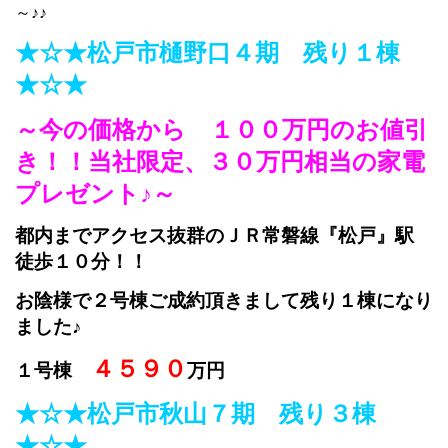
～♪♪
★☆★松戸市樋野口４期 残り１棟
★☆★
～今の価格から １００万円のお値引
き！！当社限定、３０万円相当の家電
プレゼント♪～
都内までアクセス抜群のＪＲ常磐線『松戸』駅
徒歩１０分！！
お陰様で２号棟ご成約頂きまして残り１棟になり
ました♪
４５９０
１号棟
万円
★☆★松戸市秋山７期 残り３棟
★☆★