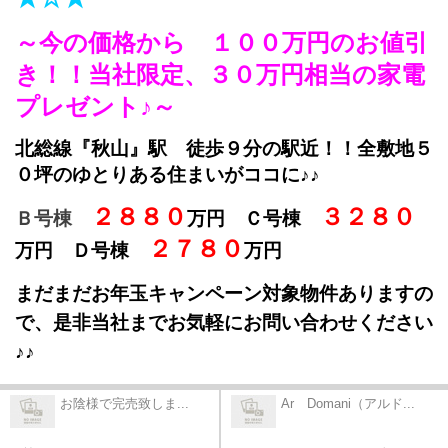
～今の価格から １００万円のお値引
き！！当社限定、３０万円相当の家電
プレゼント♪～
北総線『秋山』駅 徒歩９分の駅近！！全敷地５
０坪のゆとりある住まいがココに♪♪
２８８０
３２８０
Ｂ号棟
万円 Ｃ号棟
２７８０
万円 Ｄ号棟
万円
まだまだお年玉キャンペーン対象物件ありますの
で、是非当社までお気軽にお問い合わせください
♪♪
お陰様で完売致しま...
Ar Domani（アルド...