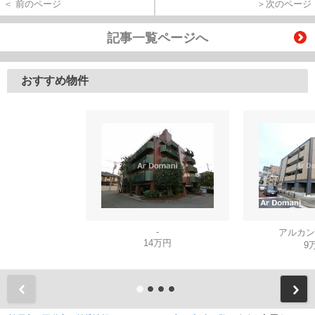
＜ 前のページ
＞次のページ
記事一覧ページへ
おすすめ物件
-
アルカン
14万円
9