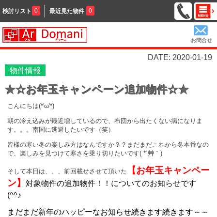
0
0
検討リスト
最近見た物件
お問合せ
DATE: 2020-01-19
物件情報
★☆お年玉キャンペーン追加物件☆★
こんにちは(*'ω'*)
朝の冷え込みが最近増しているので、布団から出たくない病になりま
す。。。南国に逃避したいです（笑）
皆様の寒い冬の楽しみ方はなんですか？？まだまだこれから冬本番なの
で、楽しみを見つけて寒さを乗り切りたいです( *´艸｀)
【お年玉キャンペー
そして本日は、、、前回載せさせて頂いた
ン】
対象物件の追加物件！！についてのお知らせです
(^^♪
まだまだ新年のハッピーなお知らせ続きます続きます～～