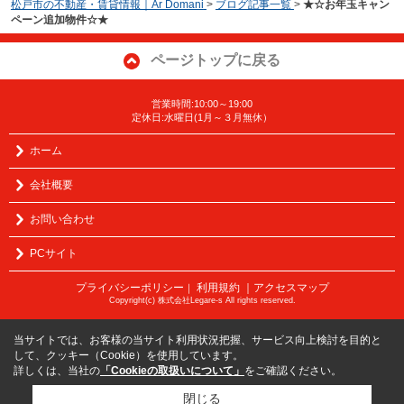
松戸市の不動産・賃貸情報｜Ar Domani
>
ブログ記事一覧
>
★☆お年玉キャン
ペーン追加物件☆★
ページトップに戻る
営業時間:10:00～19:00
定休日:水曜日(1月～３月無休）
ホーム
会社概要
お問い合わせ
PCサイト
プライバシーポリシー
利用規約
｜アクセスマップ
｜
Copyright(c) 株式会社Legare-s All rights reserved.
当サイトでは、お客様の当サイト利用状況把握、サービス向上検討を目的と
して、クッキー（Cookie）を使用しています。
詳しくは、当社の
「Cookieの取扱いについて」
をご確認ください。
閉じる