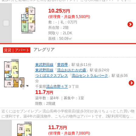
こちらの物件は周辺に駅が2つ...
10.25
万
円
(管理費・共益費 5,500円)
敷：-｜礼：0万円
所在階：2階
間取り：2LDK
面積：50.09㎡
アレグリア
賃貸｜アパート
東武野田線
「
豊四季
」駅 徒歩11分
東武野田線
「
流山おおたかの森
」駅 徒歩24分
つくばエクスプレス
「
流山セントラルパーク
」駅 徒歩36
分
千葉県
流山市
野々下
３丁目
11.7
万円
築年数：築4年 ｜募集中：
1室
階数：2階建
近くにはセブンイレブン 流山長崎小学校前店(徒歩3分)がありちょっとした買い物
に便利です。築4年の築浅物件。こちらの物件はアパートです。2駅利用可能な物
件なので交通の利便性が良...
11.7
万
円
(管理費・共益費 7,000円)