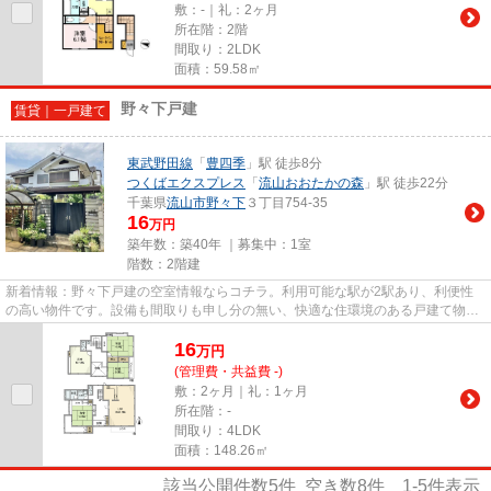
敷：-｜礼：2ヶ月
所在階：2階
間取り：2LDK
面積：59.58㎡
野々下戸建
賃貸｜一戸建て
東武野田線
「
豊四季
」駅 徒歩8分
つくばエクスプレス
「
流山おおたかの森
」駅 徒歩22分
千葉県
流山市
野々下
３丁目754-35
16
万円
築年数：築40年 ｜募集中：
1室
階数：2階建
新着情報：野々下戸建の空室情報ならコチラ。利用可能な駅が2駅あり、利便性
の高い物件です。設備も間取りも申し分の無い、快適な住環境のある戸建て物件
です。駅から徒歩8分に立地す...
16
万
円
(管理費・共益費 -)
敷：2ヶ月｜礼：1ヶ月
所在階：-
間取り：4LDK
面積：148.26㎡
該当公開件数
5
件 空き数
8
件
1-5
件表示