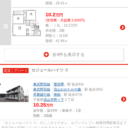
面積：28.41㎡
10.2
万
円
(管理費・共益費 3,500円)
敷：-｜礼：10.2万円
所在階：2階
間取り：2LDK
面積：41.66㎡
全4件を表示する
セジュールハイツ Ⅱ
賃貸｜アパート
東武野田線
「
豊四季
」駅 徒歩9分
東武野田線
「
流山おおたかの森
」駅 徒歩28分
常磐緩行線
「
南柏
」駅 徒歩37分
千葉県
流山市
野々下
３丁目
10.25
万円
築年数：築29年 ｜募集中：
1室
階数：2階建
「セジュールハイツ Ⅱ」のここがイチオシ。セブンイレブン 柏豊四季駅東店まで
徒歩7分と近場にコンビニがあるのもポイント。こちらの物件はアパートです。