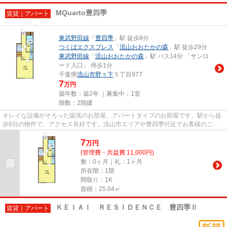
MQuarto豊四季
賃貸｜アパート
東武野田線
「
豊四季
」駅 徒歩8分
つくばエクスプレス
「
流山おおたかの森
」駅 徒歩29分
東武野田線
「
流山おおたかの森
」駅 バス14分 「サンロ
ード入口」 停歩1分
千葉県
流山市
野々下
５丁目977
7
万円
築年数：築2年 ｜募集中：
1室
階数：2階建
キレイな設備がそろった築浅のお部屋。アパートタイプのお部屋です。駅から徒
歩8分の物件で、アクセス良好です。流山市エリアや豊四季付近でお客様のご希
望のお部屋が見つかるまで、当...
7
万
円
(管理費・共益費 11,000円)
敷：0ヶ月｜礼：1ヶ月
所在階：1階
間取り：1K
面積：25.04㎡
ＫＥＩＡＩ ＲＥＳＩＤＥＮＣＥ 豊四季Ⅱ
賃貸｜アパート