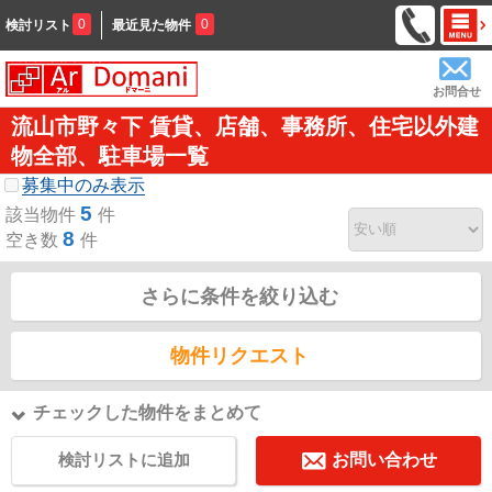
0
0
検討リスト
最近見た物件
お問合せ
流山市野々下 賃貸、店舗、事務所、住宅以外建
物全部、駐車場一覧
募集中のみ表示
5
該当物件
件
8
空き数
件
さらに条件を絞り込む
物件リクエスト
チェックした物件をまとめて
検討リストに追加
お問い合わせ