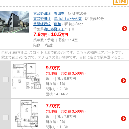
東武野田線
「
豊四季
」駅 徒歩10分
東武野田線
「
流山おおたかの森
」駅 徒歩30分
常磐緩行線
「
南柏
」駅 徒歩34分
千葉県
流山市
野々下
５丁目
7.9
10.5
万円～
万円
築年数：予定 ｜募集中：
4室
階数：3階建
maruetsu(マルエツ) 野々下店まで徒歩7分です。こちらの物件はアパートです。
駅まで徒歩9分なので、アクセスの良い物件です。目的に応じて駅を選べること
が、2駅利用できるこの物件の...
9.9
万
円
(管理費・共益費 3,500円)
敷：-｜礼：9.9万円
所在階：1階
間取り：2LDK
面積：41.66㎡
7.9
万
円
(管理費・共益費 3,500円)
敷：-｜礼：7.9万円
所在階：2階
間取り：1LDK