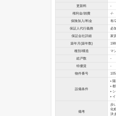
更新料
-
権利金/雑費
-/-
保険加入/料金
有/
保証人代行義務
必
保証会社詳細
家
築年月(築年数)
19
種別/構造
マ
総戸数
-
特優賃
-
物件番号
105
陽
都
設備条件
シ
イ
歩
化
備考
決