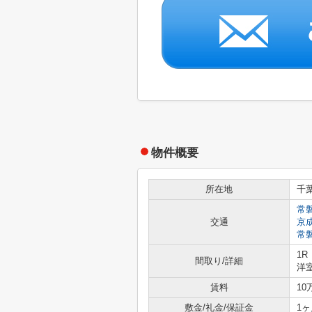
物件概要
所在地
千
常
交通
京
常
1R
間取り/詳細
洋室
賃料
10
敷金/礼金/保証金
1ヶ