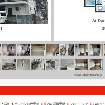
観】
【
※写真や図と実際の現状と
人入居可
ガスコンロ設置可
室内洗濯機置場
フローリング
バルコニ