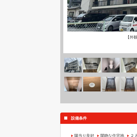
【外
設備条件
陽当り良好
閑静な住宅地
２