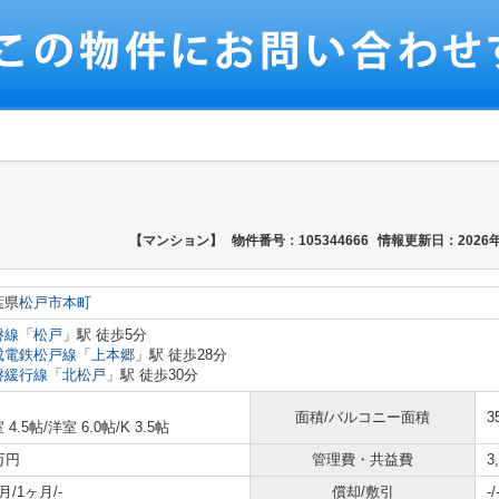
【マンション】
物件番号：105344666
情報更新日：2026年
葉県
松戸市
本町
磐線
「
松戸
」駅 徒歩5分
成電鉄松戸線
「
上本郷
」駅 徒歩28分
磐緩行線
「
北松戸
」駅 徒歩30分
面積/バルコニー面積
3
 4.5帖
/
洋室 6.0帖
/
K 3.5帖
万円
管理費・共益費
3
月/1ヶ月/-
償却/敷引
-/