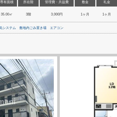
専有面積
所在階
管理費・共益費
敷金
礼金
35.00㎡
3階
3,000円
1ヶ月
1ヶ月
換気システム
敷地内ごみ置き場
エアコン