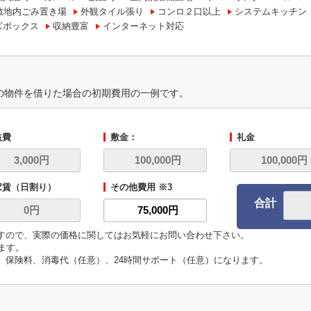
敷地内ごみ置き場
外観タイル張り
コンロ２口以上
システムキッチン
ズボックス
収納豊富
インターネット対応
の物件を借りた場合の初期費用の一例です。
益費
敷金：
礼金
家賃（日割り）
その他費用 ※3
合計
ますので、実際の価格に関してはお気軽にお問い合わせ下さい。
います。
代、保険料、消毒代（任意）、24時間サポート（任意）になります。