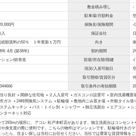
敷金積み増し
-
駐車場/月額料金
空
20,000円
保険名/保険期間
-
加入
保証会社
賃総額賃料の50％ １年更新１万円
向き
88年 4月 (築38年)
契約期間
2
ンション/鉄骨造
部屋/所在階/階建
-
現況/入居可能日
取引態様/賃貸区分
344666
取引条件の有効期限
2
当り良好
閑静な住宅地
２人入居可
ガスコンロ設置可
室内洗濯機置
市ガス
24時間換気システム
駐輪場
敷地内ごみ置き場
外観タイル張
ステムキッチン
バス・トイレ別
シャワー
独立洗面台
エアコン
シ
ンターネット対応
いて293mの場所に、アコレ 松戸本町店があります。独立洗面台はコンセン
粧や身支度の際に便利です。こちらの物件はマンションです。駐輪場付きのマ
まったら、住まい探しは当社にお任せください。当社では豊富な賃貸情報をご