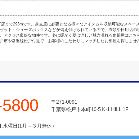
町店まで293mです。身支度に必要となる様々なアイテムを収納可能なスペー
ゼット・シューズボックスなどが備え付けられているので、衣類や日用品の
、アクセス良好な物件です。冬は暖かく夏は涼しい魅力溢れる角部屋はこち
戸市や常磐線松戸付近で、お客様のこだわりにマッチしたお部屋を探しませ
-5800
〒271-0091
千葉県松戸市本町10-5 K-1 HILL 1F
定休日:水曜日(1月～３月無休）