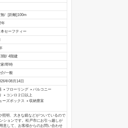
無/ [距離]100m
/2年
日本セーフティー
南
年
/ 3階/ 4階建
空家/即時
仲介/一般
026年08月14日
場
フローリング
バルコニー
り
コンロ２口以上
ューズボックス
収納豊富
トや照明、大きな鏡などがついているので
ンションです。松戸市にお引っ越しが
用意して、お客様からのお問い合わせ