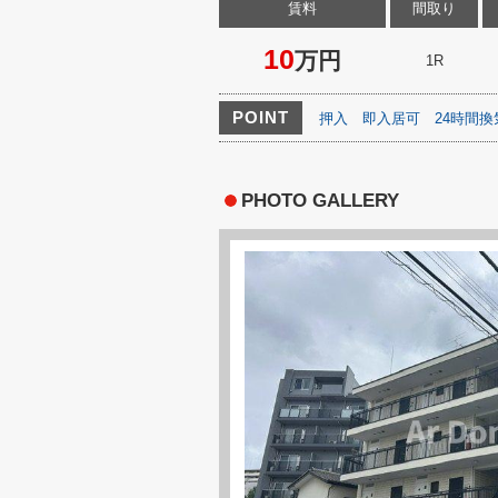
賃料
間取り
10
万円
1R
POINT
押入
即入居可
24時間
PHOTO GALLERY