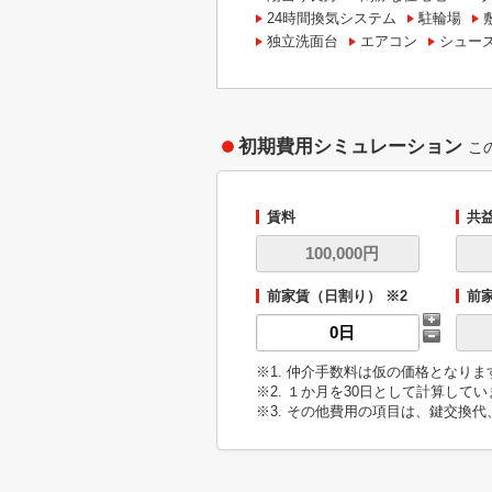
24時間換気システム
駐輪場
独立洗面台
エアコン
シュー
初期費用シミュレーション
こ
賃料
共
前家賃（日割り） ※2
前
※1. 仲介手数料は仮の価格となり
※2. １か月を30日として計算して
※3. その他費用の項目は、鍵交換