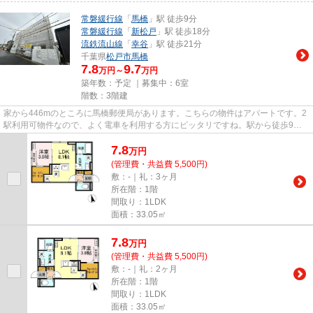
常磐緩行線
「
馬橋
」駅 徒歩9分
常磐緩行線
「
新松戸
」駅 徒歩18分
流鉄流山線
「
幸谷
」駅 徒歩21分
千葉県
松戸市
馬橋
7.8
9.7
万円～
万円
築年数：予定 ｜募集中：
6室
階数：3階建
家から446mのところに馬橋郵便局があります。こちらの物件はアパートです。2
駅利用可物件なので、よく電車を利用する方にピッタリですね。駅から徒歩9分
の位置にある物件なので、アク...
7.8
万
円
(管理費・共益費 5,500円)
敷：-｜礼：3ヶ月
所在階：1階
間取り：1LDK
面積：33.05㎡
7.8
万
円
(管理費・共益費 5,500円)
敷：-｜礼：2ヶ月
所在階：1階
間取り：1LDK
面積：33.05㎡