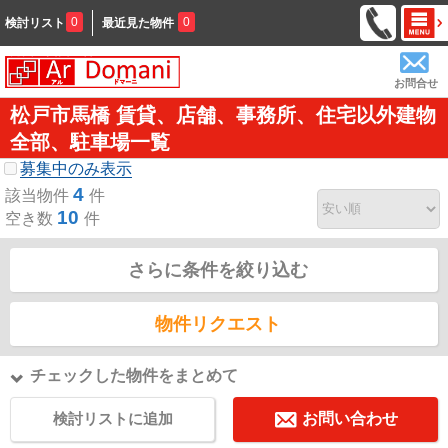
0
0
検討リスト
最近見た物件
お問合せ
松戸市馬橋 賃貸、店舗、事務所、住宅以外建物
全部、駐車場一覧
募集中のみ表示
4
該当物件
件
10
空き数
件
さらに条件を絞り込む
物件リクエスト
チェックした物件をまとめて
検討リストに追加
お問い合わせ