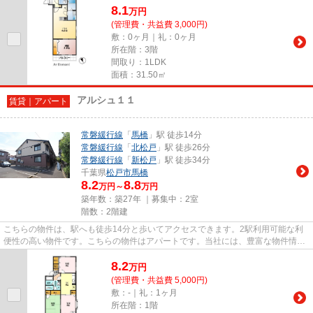
8.1
万
円
(管理費・共益費 3,000円)
敷：0ヶ月｜礼：0ヶ月
所在階：3階
間取り：1LDK
面積：31.50㎡
アルシュ１１
賃貸｜アパート
常磐緩行線
「
馬橋
」駅 徒歩14分
常磐緩行線
「
北松戸
」駅 徒歩26分
常磐緩行線
「
新松戸
」駅 徒歩34分
千葉県
松戸市
馬橋
8.2
8.8
万円～
万円
築年数：築27年 ｜募集中：
2室
階数：2階建
こちらの物件は、駅へも徒歩14分と歩いてアクセスできます。2駅利用可能な利
便性の高い物件です。こちらの物件はアパートです。当社には、豊富な物件情報
と信頼できるスタッフが多数在...
8.2
万
円
(管理費・共益費 5,000円)
敷：-｜礼：1ヶ月
所在階：1階