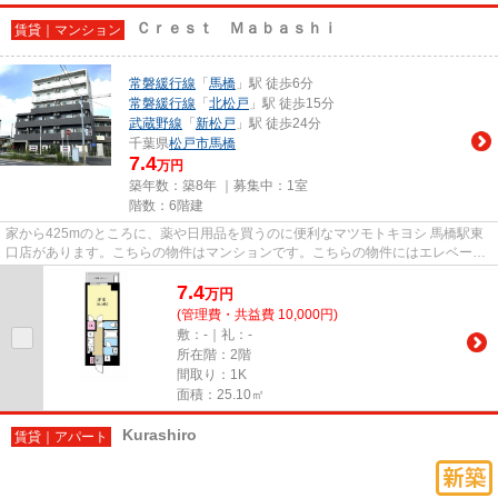
Ｃｒｅｓｔ Ｍａｂａｓｈｉ
賃貸｜マンション
常磐緩行線
「
馬橋
」駅 徒歩6分
常磐緩行線
「
北松戸
」駅 徒歩15分
武蔵野線
「
新松戸
」駅 徒歩24分
千葉県
松戸市
馬橋
7.4
万円
築年数：築8年 ｜募集中：
1室
階数：6階建
家から425mのところに、薬や日用品を買うのに便利なマツモトキヨシ 馬橋駅東
口店があります。こちらの物件はマンションです。こちらの物件にはエレベータ
ーが付いています。築6年の設...
7.4
万
円
(管理費・共益費 10,000円)
敷：-｜礼：-
所在階：2階
間取り：1K
面積：25.10㎡
Kurashiro
賃貸｜アパート