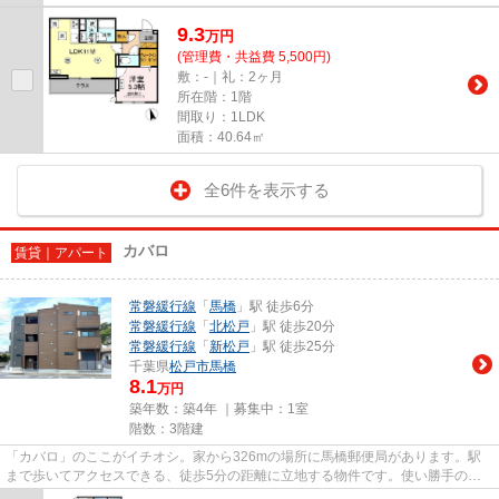
9.3
万
円
(管理費・共益費 5,500円)
敷：-｜礼：2ヶ月
所在階：1階
間取り：1LDK
面積：40.64㎡
全6件を表示する
カバロ
賃貸｜アパート
常磐緩行線
「
馬橋
」駅 徒歩6分
常磐緩行線
「
北松戸
」駅 徒歩20分
常磐緩行線
「
新松戸
」駅 徒歩25分
千葉県
松戸市
馬橋
8.1
万円
築年数：築4年 ｜募集中：
1室
階数：3階建
「カバロ」のここがイチオシ。家から326mの場所に馬橋郵便局があります。駅
まで歩いてアクセスできる、徒歩5分の距離に立地する物件です。使い勝手の良
いアパートでイチオシの物件です...