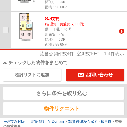
間取り：3DK
面積：56.00㎡
8.8
万
円
(管理費・共益費 5,000円)
敷：-｜礼：1ヶ月
所在階：2階
間取り：3DK
面積：55.65㎡
該当公開件数
4
件 空き数
10
件
1-4
件表示
チェックした物件をまとめて
検討リストに追加
お問い合わせ
さらに条件を絞り込む
物件リクエスト
松戸市の不動産・賃貸情報｜Ar Domani
>
(賃貸)地域から探す
>
松戸市
>
馬橋
の賃貸物件