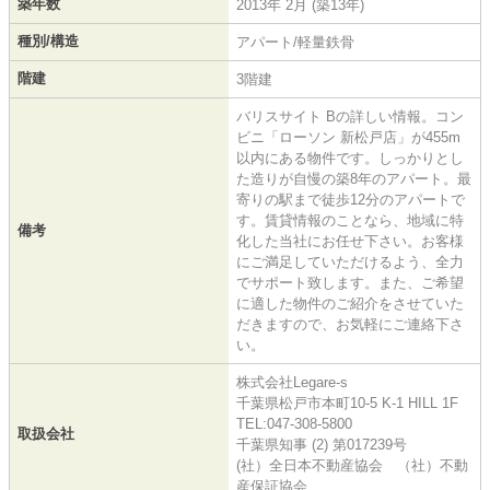
築年数
2013年 2月 (築13年)
種別/構造
アパート/軽量鉄骨
階建
3階建
バリスサイト Bの詳しい情報。コン
ビニ「ローソン 新松戸店」が455m
以内にある物件です。しっかりとし
た造りが自慢の築8年のアパート。最
寄りの駅まで徒歩12分のアパートで
す。賃貸情報のことなら、地域に特
備考
化した当社にお任せ下さい。お客様
にご満足していただけるよう、全力
でサポート致します。また、ご希望
に適した物件のご紹介をさせていた
だきますので、お気軽にご連絡下さ
い。
株式会社Legare-s
千葉県松戸市本町10-5 K-1 HILL 1F
TEL:047-308-5800
取扱会社
千葉県知事 (2) 第017239号
(社）全日本不動産協会 （社）不動
産保証協会