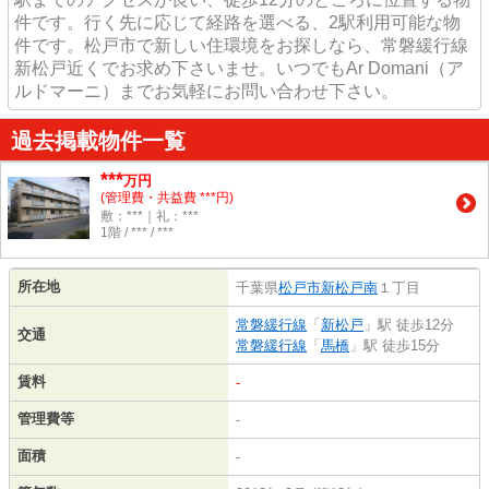
件です。行く先に応じて経路を選べる、2駅利用可能な物
件です。松戸市で新しい住環境をお探しなら、常磐緩行線
新松戸近くでお求め下さいませ。いつでもAr Domani（ア
ルドマーニ）までお気軽にお問い合わせ下さい。
過去掲載物件一覧
***
万円
(管理費・共益費 ***円)
敷：***｜礼：***
1階 / *** / ***
所在地
千葉県
松戸市
新松戸南
１丁目
常磐緩行線
「
新松戸
」駅 徒歩12分
交通
常磐緩行線
「
馬橋
」駅 徒歩15分
賃料
-
管理費等
-
面積
-