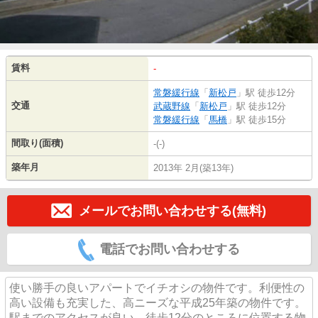
賃料
-
常磐緩行線
「
新松戸
」駅 徒歩12分
交通
武蔵野線
「
新松戸
」駅 徒歩12分
常磐緩行線
「
馬橋
」駅 徒歩15分
間取り(面積)
-(-)
築年月
2013年 2月(築13年)
メールでお問い合わせする(無料)
電話でお問い合わせする
使い勝手の良いアパートでイチオシの物件です。利便性の
高い設備も充実した、高ニーズな平成25年築の物件です。
駅までのアクセスが良い、徒歩12分のところに位置する物