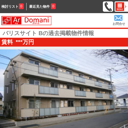
0
0
検討リスト
最近見た物件
お問合せ
バリスサイト Bの過去掲載物件情報
賃料
***
万円