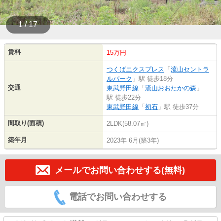
1 / 17
賃料
15万円
つくばエクスプレス
「
流山セントラ
ルパーク
」駅 徒歩18分
交通
東武野田線
「
流山おおたかの森
」
駅 徒歩22分
東武野田線
「
初石
」駅 徒歩37分
間取り(面積)
2LDK(58.07㎡)
築年月
2023年 6月(築3年)
メールでお問い合わせする(無料)
電話でお問い合わせする