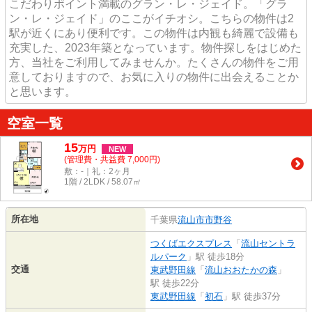
こだわりポイント満載のグラン・レ・ジェイド。「グラ
ン・レ・ジェイド」のここがイチオシ。こちらの物件は2
駅が近くにあり便利です。この物件は内観も綺麗で設備も
充実した、2023年築となっています。物件探しをはじめた
方、当社をご利用してみませんか。たくさんの物件をご用
意しておりますので、お気に入りの物件に出会えることか
と思います。
空室一覧
15
万
円
NEW
(管理費・共益費 7,000円)
敷：-｜礼：2ヶ月
1階 / 2LDK / 58.07㎡
所在地
千葉県
流山市
市野谷
つくばエクスプレス
「
流山セントラ
ルパーク
」駅 徒歩18分
交通
東武野田線
「
流山おおたかの森
」
駅 徒歩22分
東武野田線
「
初石
」駅 徒歩37分