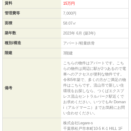
賃料
15万円
管理費等
7,000円
面積
58.07㎡
築年数
2023年 6月 (築3年)
種別/構造
アパート/軽量鉄骨
階建
3階建
こちらの物件はアパートです。こち
らの物件は周辺に駅が2つあるので電
車へのアクセスが便利な物件です。
令和5年築で、多くの方がご満足の物
件はこちらです。流山市で新しい住
備考
環境をお探しなら、つくばエクスプ
レス流山セントラルパーク駅近くで
お求めください。いつでもAr Doman
i（アルドマーニ）までお気軽にお問
い合わせください。
株式会社Legare-s
千葉県松戸市本町10-5 K-1 HILL 1F