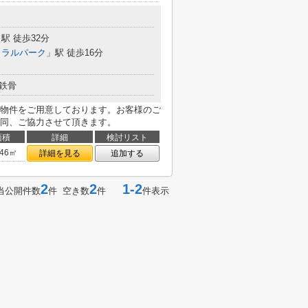
駅 徒歩32分
トラルパーク
」駅 徒歩16分
鉄骨
物件をご用意しております。お客様のご
同、ご協力させて頂きます。
面積
詳細
検討リスト
.46㎡
詳細を見る
追加する
2
2
1-2
当公開件数
件 空き数
件
件表示