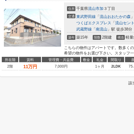
千葉県
流山市
加
３丁目
住所
交通
東武野田線
「
流山おおたかの森
」
つくばエクスプレス
「
流山セン
武蔵野線
「
南流山
」駅 徒歩38分
築15年
2階建
軽量
築年
階数
構造
こちらの物件はアパートです。数多くの
希望の物件をお選び下さい。スタッフ一
所在階
賃料
管理費・共益費
敷金
礼金
間取り
11
万円
2階
7,000円
1ヶ月
2LDK
75
該