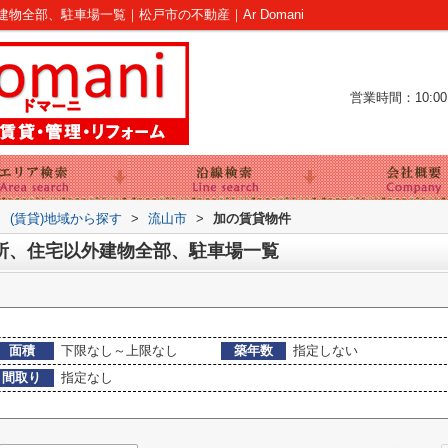
全部、駐車場一覧｜松戸市の不動産｜Ar Domani
営業時間：10:00～
>
(賃貸)地域から探す
>
流山市
>
加の賃貸物件
所、住宅以外建物全部、駐車場一覧
面積
下限なし～上限なし
築年数
指定しない
間取り
指定なし