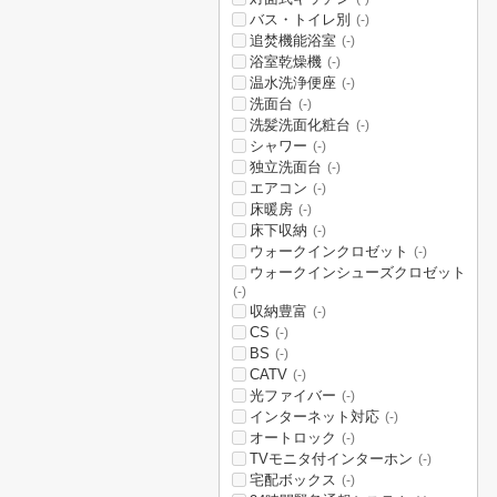
バス・トイレ別
(-)
追焚機能浴室
(-)
浴室乾燥機
(-)
温水洗浄便座
(-)
洗面台
(-)
洗髪洗面化粧台
(-)
シャワー
(-)
独立洗面台
(-)
エアコン
(-)
床暖房
(-)
床下収納
(-)
ウォークインクロゼット
(-)
ウォークインシューズクロゼット
(-)
収納豊富
(-)
CS
(-)
BS
(-)
CATV
(-)
光ファイバー
(-)
インターネット対応
(-)
オートロック
(-)
TVモニタ付インターホン
(-)
宅配ボックス
(-)