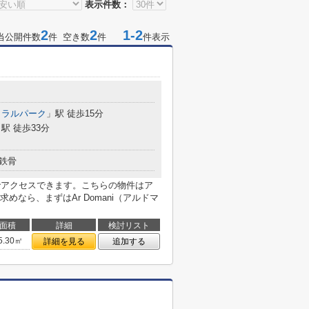
表示件数：
2
2
1-2
当公開件数
件 空き数
件
件表示
トラルパーク
」駅 徒歩15分
駅 徒歩33分
鉄骨
でアクセスできます。こちらの物件はア
なら、まずはAr Domani（アルドマ
面積
詳細
検討リスト
5.30㎡
詳細を見る
追加する