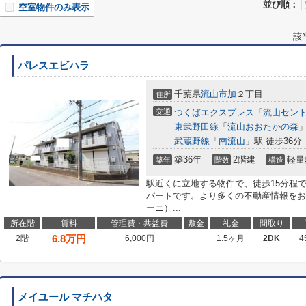
並び順：
空室物件のみ表示
該
パレスエビハラ
千葉県
流山市
加
２丁目
住所
交通
つくばエクスプレス
「
流山セン
東武野田線
「
流山おおたかの森
」
武蔵野線
「
南流山
」駅 徒歩36分
築36年
2階建
軽量
築年
階数
構造
駅近くに立地する物件で、徒歩15分程
パートです。より多くの不動産情報をお求め
ーニ）...
所在階
賃料
管理費・共益費
敷金
礼金
間取り
6.8
万円
2階
6,000円
1.5ヶ月
2DK
4
メイユール マチハタ