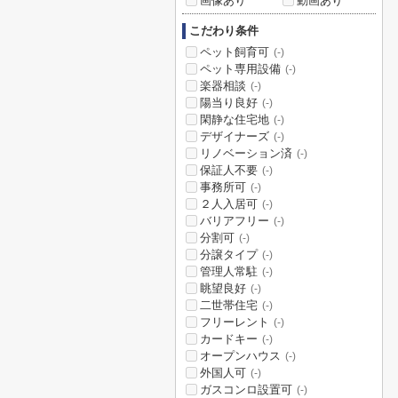
画像あり
動画あり
こだわり条件
ペット飼育可
(-)
ペット専用設備
(-)
楽器相談
(-)
陽当り良好
(-)
閑静な住宅地
(-)
デザイナーズ
(-)
リノベーション済
(-)
保証人不要
(-)
事務所可
(-)
２人入居可
(-)
バリアフリー
(-)
分割可
(-)
分譲タイプ
(-)
管理人常駐
(-)
眺望良好
(-)
二世帯住宅
(-)
フリーレント
(-)
カードキー
(-)
オープンハウス
(-)
外国人可
(-)
ガスコンロ設置可
(-)