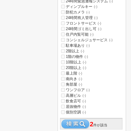
24時間緊急通報システム
(-)
ディンプルキー
(-)
防犯カメラ
(-)
24時間有人管理
(-)
フロントサービス
(-)
24時間ゴミ出し可
(-)
住戸内覧可能
(-)
コンシェルジュサービス
(-)
駐車場あり
(-)
2階以上
(-)
1階の物件
(-)
10階以上
(-)
20階以上
(-)
最上階
(-)
南向き
(-)
角部屋
(-)
ワンフロア
(-)
高層ビル
(-)
飲食店可
(-)
居抜物件
(-)
個別空調
(-)
2
件が該当