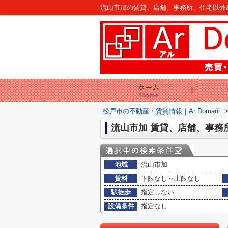
流山市加の賃貸、店舗、事務所、住宅以外建物
松戸市の不動産・賃貸情報｜Ar Domani
流山市加 賃貸、店舗、事務
地域
流山市加
賃料
下限なし～上限なし
駅徒歩
指定しない
設備条件
指定なし