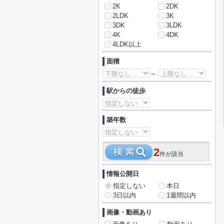
2K
2DK
2LDK
3K
3DK
3LDK
4K
4DK
4LDK以上
面積
～
駅からの徒歩
築年数
2
件が該当
情報公開日
指定しない
本日
3日以内
1週間以内
画像・動画あり