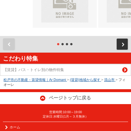
前
こだわり特集
【賃貸】バス・トイレ別の物件特集
松戸市の不動産・賃貸情報｜Ar Domani
>
(賃貸)地域から探す
>
流山市
>
フィ
オーレ
ページトップに戻る
営業時間:10:00～19:00
定休日:水曜日(1月～３月無休）
ホーム