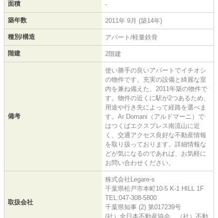
面積
-
築年数
2011年 9月 (築14年)
種別/構造
アパート/軽量鉄骨
階建
2階建
使い勝手の良いアパートでイチオシ
の物件です。充実の設備と綺麗な室
内を兼ね備えた、2011年築の物件で
す。物件の近くに駅が2つあるため、
用途や行き先によって経路を選べま
備考
す。Ar Domani（アルドマーニ）で
はつくばエクスプレス南流山に近
く、交通アクセス良好な不動産情報
を取り扱っております。詳細情報な
どが気になるのであれば、お気軽に
お問い合わせください。
株式会社Legare-s
千葉県松戸市本町10-5 K-1 HILL 1F
TEL:047-308-5800
取扱会社
千葉県知事 (2) 第017239号
(社）全日本不動産協会 （社）不動