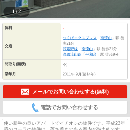
1 / 2
賃料
-
つくばエクスプレス
「
南流山
」駅 徒
歩21分
交通
武蔵野線
「
南流山
」駅 徒歩21分
流鉄流山線
「
平和台
」駅 徒歩9分
間取り(面積)
-(-)
築年月
2011年 9月(築14年)
メールでお問い合わせする(無料)
電話でお問い合わせする
使い勝手の良いアパートでイチオシの物件です。平成23年
築のコチラの物件は、落ち着きのある室内が魅力的です。