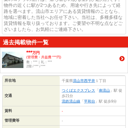
物件の近くに駅が2つあるため、用途や行き先によって経
路を選べます。流山市エリアにある賃貸情報のことなら、
地域に密着した当社へお任せ下さい。当社は、多種多様な
賃貸情報を取り扱っております。ご要望や不明な点などご
ざいましたら、お気軽にご連絡下さい。
過去掲載物件一覧
***
万円
(管理費・共益費 ***円)
敷：***｜礼：***
2階 / *** / ***
所在地
千葉県
流山市
西平井
１丁目
つくばエクスプレス
「
南流山
」駅 徒
交通
歩21分
流鉄流山線
「
平和台
」駅 徒歩9分
賃料
-
管理費等
-