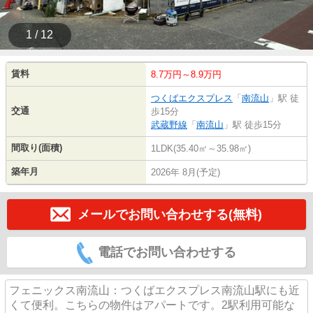
1 / 12
賃料
8.7万円～8.9万円
つくばエクスプレス
「
南流山
」駅 徒
交通
歩15分
武蔵野線
「
南流山
」駅 徒歩15分
間取り(面積)
1LDK(35.40㎡～35.98㎡)
築年月
2026年 8月(予定)
メールでお問い合わせする(無料)
電話でお問い合わせする
フェニックス南流山：つくばエクスプレス南流山駅にも近
くて便利。こちらの物件はアパートです。2駅利用可能な