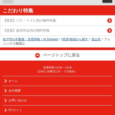
こだわり特集
【賃貸】バス・トイレ別の物件特集
【賃貸】築10年以内の物件特集
松戸市の不動産・賃貸情報｜Ar Domani
>
(賃貸)地域から探す
>
流山市
>
フェ
ニックス南流山
ページトップに戻る
営業時間:10:00～19:00
定休日:水曜日(1月～３月無休）
ホーム
会社概要
お問い合わせ
PCサイト