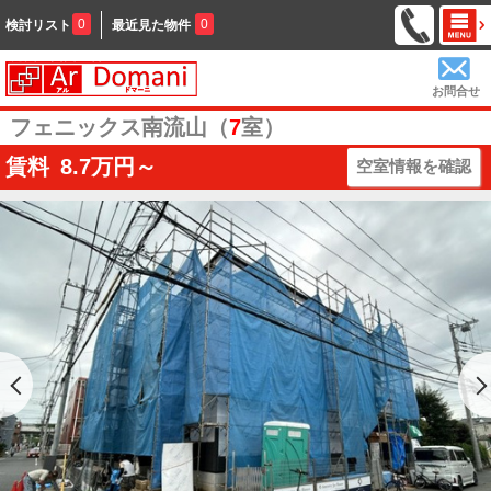
0
0
検討リスト
最近見た物件
お問合せ
フェニックス南流山（
7
室）
賃料
8.7
万円～
空室情報を確認