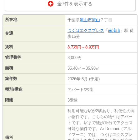
全7件を表示する
所在地
千葉県
流山市
流山
７丁目
つくばエクスプレス
「
南流山
」駅 徒
交通
歩15分
賃料
8.7万円～8.9万円
管理費等
3,000円
面積
35.40㎡～35.98㎡
築年数
2026年 8月 (予定)
種別/構造
アパート/木造
階建
3階建
利用可能な駅が2駅あり、利便性の高
い物件です。こちらの物件はアパー
トです。駅まで徒歩15分でアクセス
可能な物件です。Ar Domani（アル
ドマーニ）では、つくばエクスプレ
備考