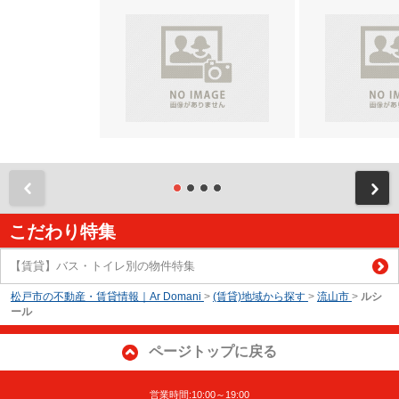
前
こだわり特集
【賃貸】バス・トイレ別の物件特集
松戸市の不動産・賃貸情報｜Ar Domani
>
(賃貸)地域から探す
>
流山市
>
ルシ
ール
ページトップに戻る
営業時間:10:00～19:00