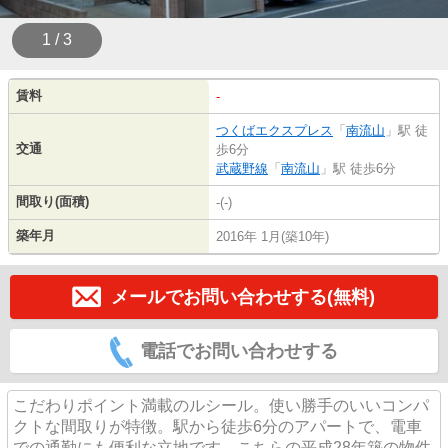
1 / 3
賃料
-
つくばエクスプレス
「
南流山
」駅 徒
交通
歩6分
武蔵野線
「
南流山
」駅 徒歩6分
間取り(面積)
-(-)
築年月
2016年 1月(築10年)
メールでお問い合わせする(無料)
電話でお問い合わせする
こだわりポイント満載のルシール。使い勝手のいいコンパ
クトな間取りが特徴。駅から徒歩6分のアパートで、電車
での通勤にも便利な立地です。こちらの平成28年築の物件