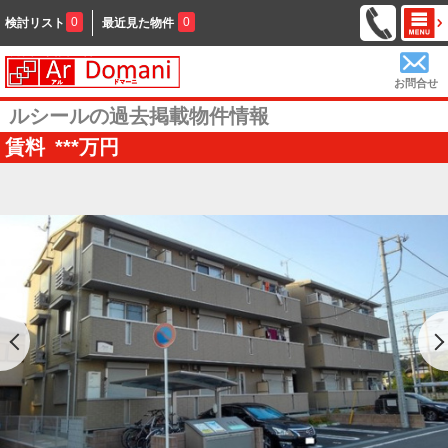
0
0
検討リスト
最近見た物件
お問合せ
ルシールの過去掲載物件情報
賃料
***
万円