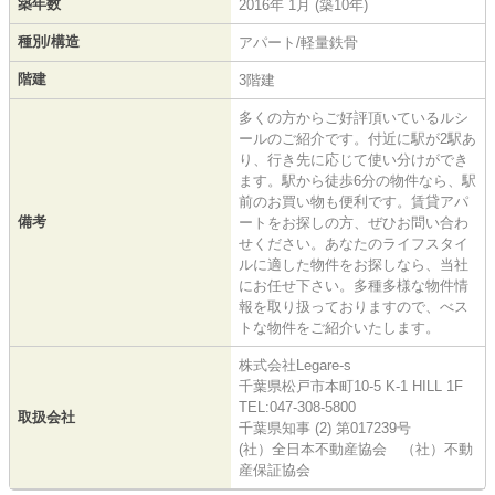
築年数
2016年 1月 (築10年)
種別/構造
アパート/軽量鉄骨
階建
3階建
多くの方からご好評頂いているルシ
ールのご紹介です。付近に駅が2駅あ
り、行き先に応じて使い分けができ
ます。駅から徒歩6分の物件なら、駅
前のお買い物も便利です。賃貸アパ
備考
ートをお探しの方、ぜひお問い合わ
せください。あなたのライフスタイ
ルに適した物件をお探しなら、当社
にお任せ下さい。多種多様な物件情
報を取り扱っておりますので、べス
トな物件をご紹介いたします。
株式会社Legare-s
千葉県松戸市本町10-5 K-1 HILL 1F
TEL:047-308-5800
取扱会社
千葉県知事 (2) 第017239号
(社）全日本不動産協会 （社）不動
産保証協会