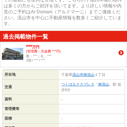
は多くの方からご好評を頂いてます。より詳しい情報や内
見のご予約はAr Domani（アルドマーニ）までご連絡くだ
さい。流山市を中心に不動産情報を数多くご紹介していま
す。
過去掲載物件一覧
***
万円
(管理費・共益費 ***円)
敷：***｜礼：***
2階 / *** / ***
所在地
千葉県
流山市
南流山
４丁目
つくばエクスプレス
「
南流山
」駅 徒
交通
歩6分
賃料
-
管理費等
-
面積
-