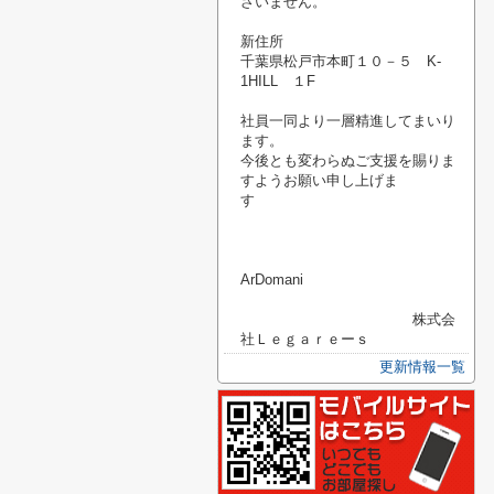
ざいません。
新住所
千葉県松戸市本町１０－５ K-
1HILL １F
社員一同より一層精進してまいり
ます。
今後とも変わらぬご支援を賜りま
すようお願い申し上げま
す
ArDomani
株式会
社Ｌｅｇａｒｅーｓ
更新情報一覧