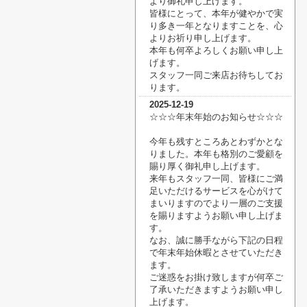
より御礼申し上げます。
皆様にとって、本年が健やかで実
り多き一年となりますことを、心
よりお祈り申し上げます。
本年も何卒よろしくお願い申し上
げます。
スタッフ一同ご来店お待ちしてお
ります。
2025-12-19
☆☆☆年末年始のお知らせ☆☆☆
今年も残すところあとわずかとな
りました。本年も格別のご愛顧を
賜り厚く御礼申し上げます。
来年もスタッフ一同、皆様にご満
足いただけるサービスを心がけて
まいりますのでより一層の
ご支援
を賜りますようお願い申し上げま
す。
なお、誠に勝手ながら下記の日程
で年末年始休暇とさせていただき
ます。
ご迷惑をお掛け致しますが何卒ご
了承いただきますようお願い申し
上げます。