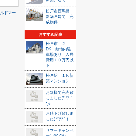
松戸市西馬橋
（アルドマー
新築戸建て 完
成物件
おすすめ記事
松戸市 ２
DK 敷地内駐
車場あり 入居
費用１０万円以
下
松戸駅 １Ｋ新
築マンション
お陰様で完売致
しました(*´▽｀
*)♪
お値下げ致しま
した( *´艸｀)
サマーキャンペ
ーン(*^-^*)♪