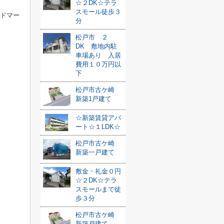
☆２DK☆テラ
スモール徒歩３
ルドマー
分
松戸市 ２
DK 敷地内駐
車場あり 入居
費用１０万円以
下
松戸市古ケ崎
新築1戸建て
☆新築賃貸アパ
ート☆１LDK☆
松戸市古ケ崎
新築一戸建て
敷金・礼金０円
☆２DK☆テラ
スモールまで徒
歩３分
松戸市古ケ崎
新築戸建て