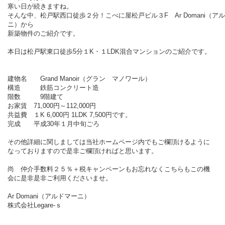
寒い日が続きますね。
そんな中、松戸駅西口徒歩２分！こべに屋松戸ビル３F Ar Domani（ア
ニ）から
新築物件のご紹介です。
本日は松戸駅東口徒歩5分１K・１LDK混合マンションのご紹介です。
建物名 Grand Manoir（グラン マノワール）
構造 鉄筋コンクリート造
階数 9階建て
お家賃 71,000円～112,000円
共益費 １K 6,000円 1LDK 7,500円です。
完成 平成30年１月中旬ごろ
その他詳細に関しましては当社ホームページ内でもご欄頂けるように
なっておりますので是非ご欄頂ければと思います。
尚 仲介手数料２５％＋税キャンペーンもお忘れなくこちらもこの機
会に是非是非ご利用くださいませ。
Ar Domani（アルドマーニ）
株式会社Legare-ｓ