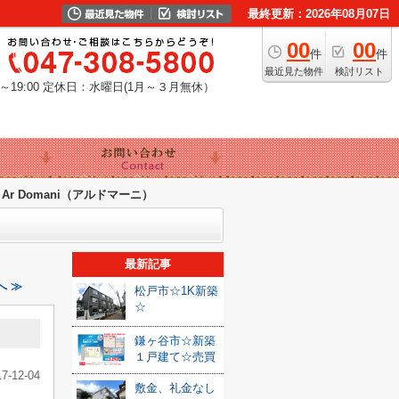
最終更新：2026年08月07日
00
00
件
件
最近見た物件
検討リスト
19:00
定休日：水曜日(1月～３月無休）
 Domani（アルドマーニ）
最新記事
へ ≫
松戸市☆1K新築
☆
）
鎌ヶ谷市☆新築
１戸建て☆売買
17-12-04
敷金、礼金なし