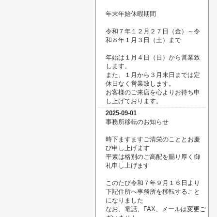
年末年始休暇期間
令和７年１２月２７日（金）～令
和８年１月３日（土）まで
年始は１月４日（日）から営業致
します。
また、１月から３月末日までは定
休日なく営業致します。
お客様のご来店を心よりお待ち申
し上げております。
2025-09-01
事務所移転のお知らせ
時下ますますご清栄のこととお慶
び申し上げます
平素は格別のご高配を賜り厚く御
礼申し上げます
このたび令和７年９月１６日より
下記住所へ事務所を移転すること
になりました
なお、電話、FAX、メールは変更ご