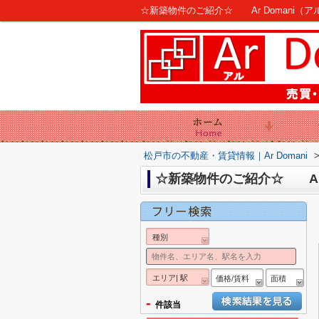
☆新築物件のご紹介☆ Ar Domani（アル
松戸市の不動産・賃貸情報｜Ar Domani
☆新築物件のご紹介☆ Ar 
種別
エリア| 駅
価格/賃料
面積
-
件該当