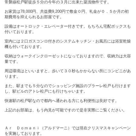
常磐線松戸駅徒歩５分の今年の３月に出来た築浅物件です。
お家賃は78,000円、共益費9,200円で敷金０円、礼金が０．５か月の初
期費用を抑えられるお部屋です。
設備はオートロック・エレベーター付きです。もちろん宅配ボックスも
付いております。
室内には２口ガスコンロ付きのシステムキッチン・お風呂には浴室乾燥
機も付いております。
収納はウォークインクローゼットになっておりますので、収納力は大容
量です。
周辺環境はといいますと、歩いて３０秒もかからない所にコンビニがあ
ります。
また、駅までも５分なのでショッピング施設のプラーレ松戸も行けます
し、駅ビルのアトレ松戸にも行けちゃいます。
快速駅の松戸駅なので都内へ通われる方にも利便性は良好です。
上記のお部屋は、もう内見が可能ですので是非実際にご覧ください。
Ａｒ Ｄｏｍａｎｉ（アルドマーニ）では現在クリスマスキャンペーン
を実施しております。