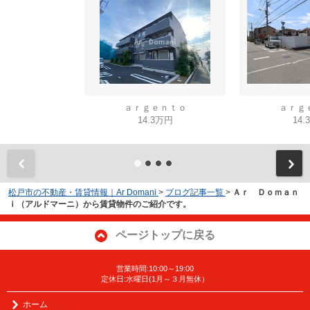
ａｒｇｅｎｔｏ
ａｒｇ
14.3万円
14.
松戸市の不動産・賃貸情報｜Ar Domani
>
ブログ記事一覧
>
Ａｒ Ｄｏｍａｎ
ｉ（アルドマーニ）から賃貸物件のご紹介です。
ページトップに戻る
営業時間:10:00～19:00
定休日:水曜日(1月～３月無休）
ホーム