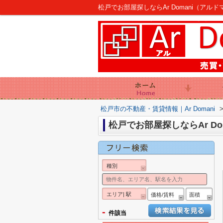
松戸でお部屋探しならAr Domani（アルド
松戸市の不動産・賃貸情報｜Ar Domani
松戸でお部屋探しならAr D
種別
エリア| 駅
価格/賃料
面積
-
件該当