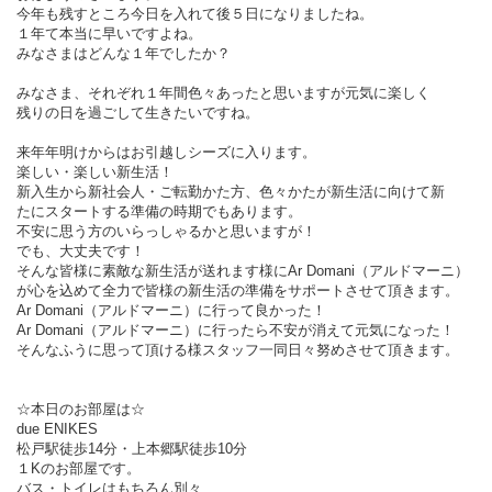
今年も残すところ今日を入れて後５日になりましたね。
１年て本当に早いですよね。
みなさまはどんな１年でしたか？
みなさま、それぞれ１年間色々あったと思いますが元気に楽しく
残りの日を過ごして生きたいですね。
来年年明けからはお引越しシーズに入ります。
楽しい・楽しい新生活！
新入生から新社会人・ご転勤かた方、色々かたが新生活に向けて新
たにスタートする準備の時期でもあります。
不安に思う方のいらっしゃるかと思いますが！
でも、大丈夫です！
そんな皆様に素敵な新生活が送れます様にAr Domani（アルドマーニ）
が心を込めて全力で皆様の新生活の準備をサポートさせて頂きます。
Ar Domani（アルドマーニ）に行って良かった！
Ar Domani（アルドマーニ）に行ったら不安が消えて元気になった！
そんなふうに思って頂ける様スタッフ一同日々努めさせて頂きます。
☆本日のお部屋は☆
due ENIKES
松戸駅徒歩14分・上本郷駅徒歩10分
１Kのお部屋です。
バス・トイレはもちろん別々