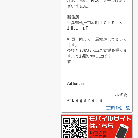
なお、電話、FAX、メールは変更ご
ざいません。
新住所
千葉県松戸市本町１０－５ K-
1HILL １F
社員一同より一層精進してまいり
ます。
今後とも変わらぬご支援を賜りま
すようお願い申し上げま
す
ArDomani
株式会
社Ｌｅｇａｒｅーｓ
更新情報一覧