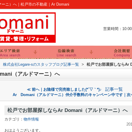
マーニ）へ｜松戸市の不動産｜Ar Domani
営業時間：10:00～
>
株式会社Legare-sのスタッフブログ記事一覧
>
松戸でお部屋探しならAr 
omani（アルドマーニ）へ
記事一覧
≪ 前へ｜お陰様で完売致しました(*´▽｀*)♪
Ar Domani（アルドマーニ）仲介手数料のキャンペーン中です｜次
松戸でお部屋探しならAr Domani（アルドマーニ）へ
カテゴリ：
物件情報
20
おはようございます。