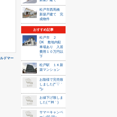
松戸市西馬橋
新築戸建て 完
成物件
おすすめ記事
松戸市 ２
DK 敷地内駐
車場あり 入居
費用１０万円以
下
（アルドマー
松戸駅 １Ｋ新
築マンション
お陰様で完売致
しました(*´▽｀
*)♪
お値下げ致しま
した( *´艸｀)
サマーキャンペ
ーン(*^-^*)♪