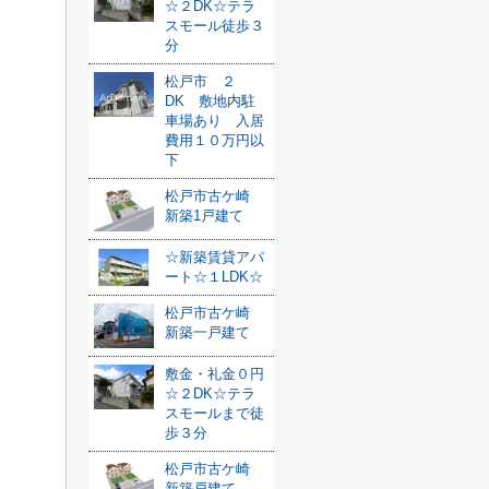
☆２DK☆テラ
スモール徒歩３
分
松戸市 ２
DK 敷地内駐
車場あり 入居
費用１０万円以
下
松戸市古ケ崎
新築1戸建て
☆新築賃貸アパ
ート☆１LDK☆
松戸市古ケ崎
新築一戸建て
敷金・礼金０円
☆２DK☆テラ
スモールまで徒
歩３分
松戸市古ケ崎
新築戸建て