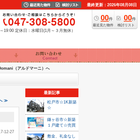
最終更新：2026年08月08日
00
00
件
件
最近見た物件
検討リスト
19:00
定休日：水曜日(1月～３月無休）
Domani（アルドマーニ）へ
最新記事
へ ≫
松戸市☆1K新築
☆
鎌ヶ谷市☆新築
１戸建て☆売買
17-12-27
敷金、礼金なし