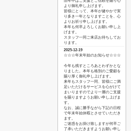
旧年中はご支援とご信頼を賜り心
より御礼申し上げます。
皆様にとって、本年が健やかで実
り多き一年となりますことを、心
よりお祈り申し上げます。
本年も何卒よろしくお願い申し上
げます。
スタッフ一同ご来店お待ちしてお
ります。
2025-12-19
☆☆☆年末年始のお知らせ☆☆☆
今年も残すところあとわずかとな
りました。本年も格別のご愛顧を
賜り厚く御礼申し上げます。
来年もスタッフ一同、皆様にご満
足いただけるサービスを心がけて
まいりますのでより一層の
ご支援
を賜りますようお願い申し上げま
す。
なお、誠に勝手ながら下記の日程
で年末年始休暇とさせていただき
ます。
ご迷惑をお掛け致しますが何卒ご
了承いただきますようお願い申し