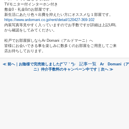
TVモニター付インターホン付き
敷金0・礼金0のお部屋です。
新生活にあたり色々出費を抑えたい方にオススメな１部屋です。
https://www.ardomani.co.jp/rent/detail/120427-369-102
内装写真等見やすく入っていますのでお手数ですが詳細は上記URL
から確認をしてみてください。
松戸でお部屋探しならAr Domani（アルドマーニ）へ
皆様にお会いできる事を楽しみに数多くのお部屋をご用意してご来
店お待ちしております。
記事一覧
≪ 前へ｜お陰様で完売致しました(*´▽｀*)♪
Ar Domani
ニ）仲介手数料のキャンペーン中です｜次へ ≫