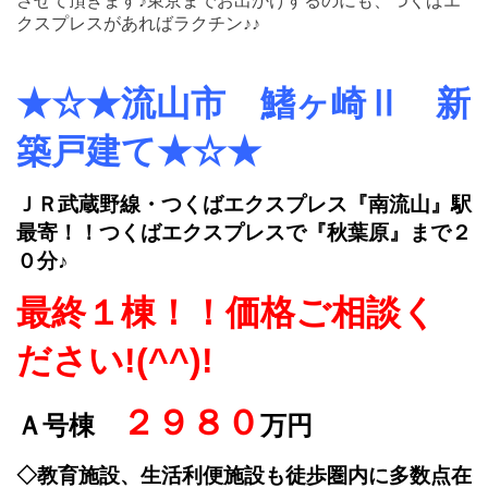
させて頂きます♪東京までお出かけするのにも、つくばエ
クスプレスがあればラクチン♪♪
★☆★流山市 鰭ヶ崎Ⅱ 新
築戸建て★☆★
ＪＲ武蔵野線・つくばエクスプレス『南流山』駅
最寄！！つくばエクスプレスで『秋葉原』まで２
０分♪
最終１棟！！価格ご相談く
ださい!(^^)!
２９８０
Ａ号棟
万円
◇教育施設、生活利便施設も徒歩圏内に多数点在