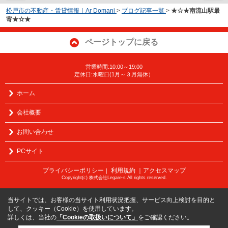
松戸市の不動産・賃貸情報｜Ar Domani
>
ブログ記事一覧
>
★☆★南流山駅最
寄★☆★
ページトップに戻る
営業時間:10:00～19:00
定休日:水曜日(1月～３月無休）
ホーム
会社概要
お問い合わせ
PCサイト
プライバシーポリシー
利用規約
｜アクセスマップ
｜
Copyright(c) 株式会社Legare-s All rights reserved.
当サイトでは、お客様の当サイト利用状況把握、サービス向上検討を目的と
して、クッキー（Cookie）を使用しています。
詳しくは、当社の
「Cookieの取扱いについて」
をご確認ください。