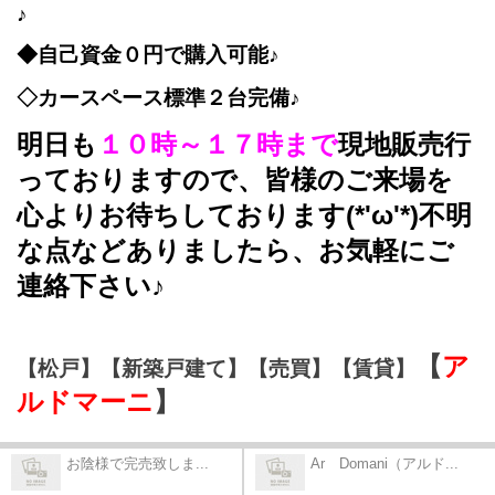
♪
◆自己資金０円で購入可能♪
◇カースペース標準２台完備♪
明日も
１０時～１７時まで
現地販売行
っておりますので、皆様のご来場を
心よりお待ちしております(*'ω'*)不明
な点などありましたら、お気軽にご
連絡下さい♪
【
ア
【松戸】【新築戸建て】【売買】【賃貸】
ルドマーニ
】
お陰様で完売致しま...
Ar Domani（アルド...