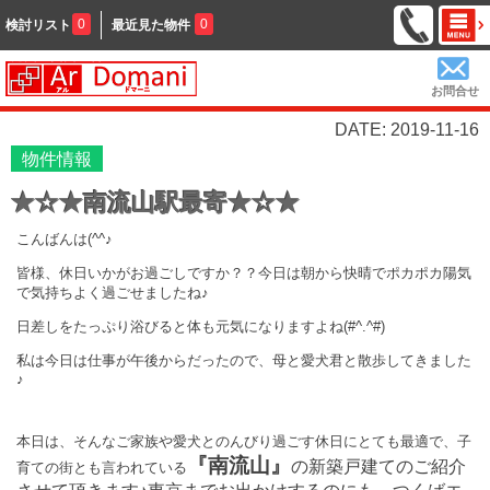
0
0
検討リスト
最近見た物件
お問合せ
DATE: 2019-11-16
物件情報
★☆★南流山駅最寄★☆★
こんばんは(^^♪
皆様、休日いかがお過ごしですか？？今日は朝から快晴でポカポカ陽気
で気持ちよく過ごせましたね♪
日差しをたっぷり浴びると体も元気になりますよね(#^.^#)
私は今日は仕事が午後からだったので、母と愛犬君と散歩してきました
♪
本日は、そんなご家族や愛犬とのんびり過ごす休日にとても最適で、子
『南流山』
の新築戸建てのご紹介
育ての街とも言われている