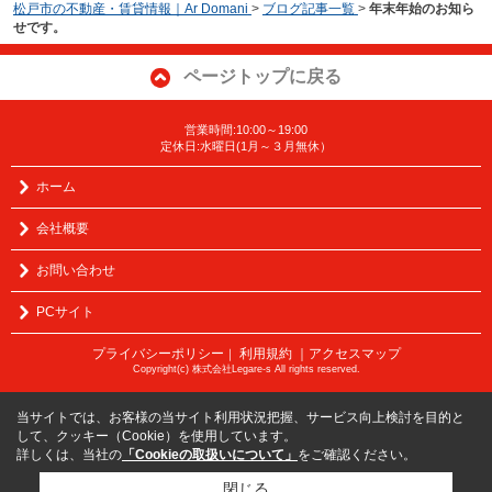
松戸市の不動産・賃貸情報｜Ar Domani
>
ブログ記事一覧
>
年末年始のお知ら
せです。
ページトップに戻る
営業時間:10:00～19:00
定休日:水曜日(1月～３月無休）
ホーム
会社概要
お問い合わせ
PCサイト
プライバシーポリシー
利用規約
｜アクセスマップ
｜
Copyright(c) 株式会社Legare-s All rights reserved.
当サイトでは、お客様の当サイト利用状況把握、サービス向上検討を目的と
して、クッキー（Cookie）を使用しています。
詳しくは、当社の
「Cookieの取扱いについて」
をご確認ください。
閉じる