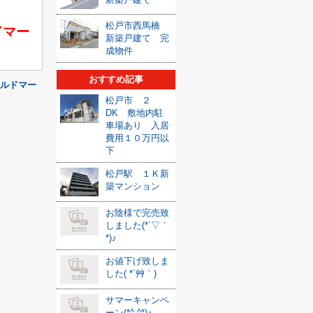
松戸市西馬橋
ドマー
新築戸建て 完
成物件
おすすめ記事
（アルドマー
松戸市 ２
DK 敷地内駐
車場あり 入居
費用１０万円以
下
松戸駅 １Ｋ新
築マンション
お陰様で完売致
しました(*´▽｀
*)♪
お値下げ致しま
した( *´艸｀)
サマーキャンペ
ーン(*^-^*)♪