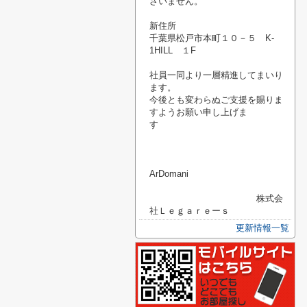
ざいません。
新住所
千葉県松戸市本町１０－５ K-
1HILL １F
社員一同より一層精進してまいり
ます。
今後とも変わらぬご支援を賜りま
すようお願い申し上げま
す
ArDomani
株式会
社Ｌｅｇａｒｅーｓ
更新情報一覧