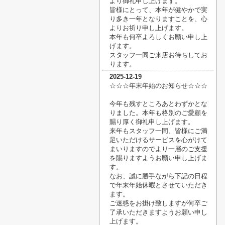
より御礼申し上げます。
皆様にとって、本年が健やかで実
り多き一年となりますことを、心
よりお祈り申し上げます。
本年も何卒よろしくお願い申し上
げます。
スタッフ一同ご来店お待ちしてお
ります。
2025-12-19
☆☆☆年末年始のお知らせ☆☆☆
今年も残すところあとわずかとな
りました。本年も格別のご愛顧を
賜り厚く御礼申し上げます。
来年もスタッフ一同、皆様にご満
足いただけるサービスを心がけて
まいりますのでより一層の
ご支援
を賜りますようお願い申し上げま
す。
なお、誠に勝手ながら下記の日程
で年末年始休暇とさせていただき
ます。
ご迷惑をお掛け致しますが何卒ご
了承いただきますようお願い申し
上げます。