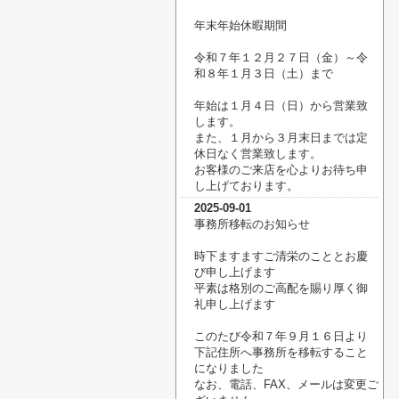
年末年始休暇期間
令和７年１２月２７日（金）～令
和８年１月３日（土）まで
年始は１月４日（日）から営業致
します。
また、１月から３月末日までは定
休日なく営業致します。
お客様のご来店を心よりお待ち申
し上げております。
2025-09-01
事務所移転のお知らせ
時下ますますご清栄のこととお慶
び申し上げます
平素は格別のご高配を賜り厚く御
礼申し上げます
このたび令和７年９月１６日より
下記住所へ事務所を移転すること
になりました
なお、電話、FAX、メールは変更ご