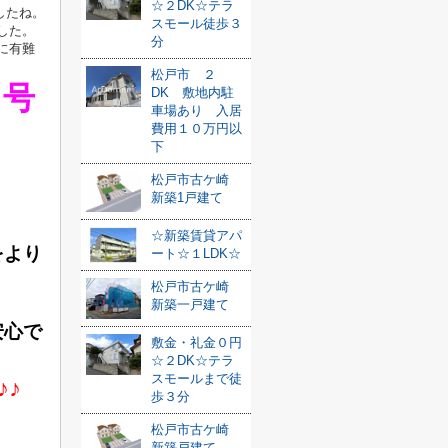
☆２DK☆テラ
したね。
スモール徒歩３
した。
分
に有難
松戸市 ２
Ｂ号
DK 敷地内駐
車場あり 入居
費用１０万円以
下
松戸市古ケ崎
新築1戸建て
☆新築賃貸アパ
をより
ート☆１LDK☆
松戸市古ケ崎
新築一戸建て
安心で
敷金・礼金０円
☆２DK☆テラ
スモールまで徒
♪
歩３分
松戸市古ケ崎
新築戸建て