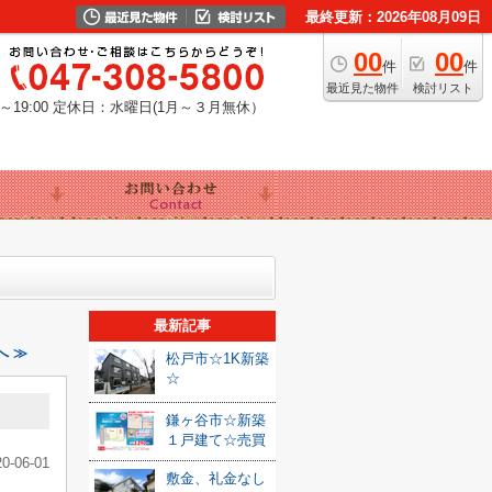
最終更新：2026年08月09日
00
00
件
件
最近見た物件
検討リスト
19:00
定休日：水曜日(1月～３月無休）
最新記事
へ ≫
松戸市☆1K新築
☆
鎌ヶ谷市☆新築
１戸建て☆売買
20-06-01
敷金、礼金なし