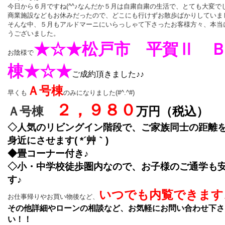
今日から６月ですね(^^♪なんだか５月は自粛自粛の生活で、とても大変で
商業施設などもお休みだったので、どこにも行けずお散歩ばかりしていま
そんな中、５月もアルドマーニにいらっしゃて下さったお客様方々、本当
うございました。
★☆★
松戸市 平賀Ⅱ 
お陰様で
棟★☆★
ご成約頂きました♪♪
Ａ号棟
早くも
のみになりました(#^.^#)
２，９８０
Ａ号棟
万円（税込）
◇人気のリビングイン階段で、ご家族同士の距離
身近にさせます( *´艸｀)
◆畳コーナー付き♪
◇小・中学校徒歩圏内なので、お子様のご通学も
す♪
いつでも内覧できます♪
お仕事帰りやお買い物後など、
その他詳細やローンの相談など、お気軽にお問い合わせ下さ
い！！