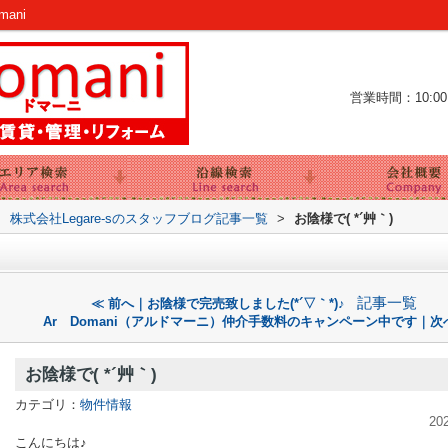
ani
営業時間：10:00～
>
株式会社Legare-sのスタッフブログ記事一覧
>
お陰様で( *´艸｀)
記事一覧
≪ 前へ｜お陰様で完売致しました(*´▽｀*)♪
Ar Domani（アルドマーニ）仲介手数料のキャンペーン中です｜次
お陰様で( *´艸｀)
カテゴリ：
物件情報
20
こんにちは♪