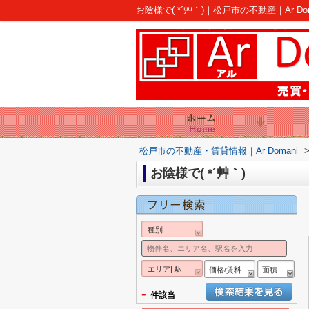
お陰様で( *´艸｀)｜松戸市の不動産｜Ar Dom
松戸市の不動産・賃貸情報｜Ar Domani
お陰様で( *´艸｀)
種別
エリア| 駅
価格/賃料
面積
-
件該当