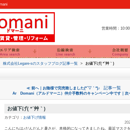
ani
営業時間：10:00～
>
株式会社Legare-sのスタッフブログ記事一覧
>
お値下げ( *´艸｀)
記事一覧
≪ 前へ｜お陰様で完売致しました(*´▽｀*)♪
Ar Domani（アルドマーニ）仲介手数料のキャンペーン中です｜次
お値下げ( *´艸｀)
カテゴリ：
お値下げ情報
20
こんにちは♪だんだんと暑さが、本格的になってきましたね。最近マスク