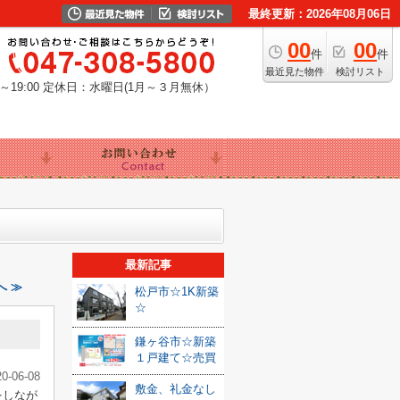
最終更新：2026年08月06日
00
00
件
件
最近見た物件
検討リスト
19:00
定休日：水曜日(1月～３月無休）
最新記事
へ ≫
松戸市☆1K新築
☆
鎌ヶ谷市☆新築
１戸建て☆売買
20-06-08
敷金、礼金なし
をしなが