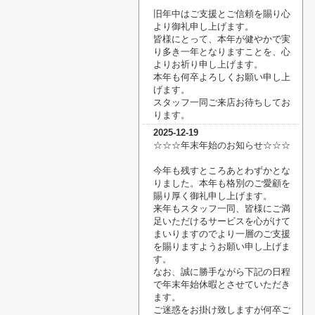
旧年中はご支援とご信頼を賜り心
より御礼申し上げます。
皆様にとって、本年が健やかで実
り多き一年となりますことを、心
よりお祈り申し上げます。
本年も何卒よろしくお願い申し上
げます。
スタッフ一同ご来店お待ちしてお
ります。
2025-12-19
☆☆☆年末年始のお知らせ☆☆☆
今年も残すところあとわずかとな
りました。本年も格別のご愛顧を
賜り厚く御礼申し上げます。
来年もスタッフ一同、皆様にご満
足いただけるサービスを心がけて
まいりますのでより一層の
ご支援
を賜りますようお願い申し上げま
す。
なお、誠に勝手ながら下記の日程
で年末年始休暇とさせていただき
ます。
ご迷惑をお掛け致しますが何卒ご