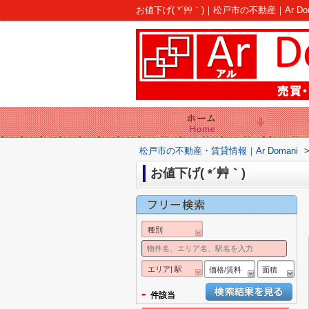
お値下げ( *´艸｀)｜松戸市の不動産｜Ar Dom
松戸市の不動産・賃貸情報｜Ar Domani
お値下げ( *´艸｀)
種別
エリア| 駅
価格/賃料
面積
-
件該当