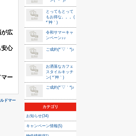
とってもとって
もお得な。。。(
*´艸｀)
幅が広
令和サマーキャ
ンペーン♪♪
も安心
ご成約(*´▽｀*)♪
お洒落なカフェ
スタイルキッチ
ドマー
ン( *´艸｀)
ご成約(*´▽｀*)♪
（アルドマー
カテゴリ
お知らせ(34)
キャンペーン情報(5)
物件情報(81)