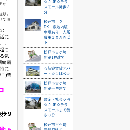
☆２DK☆テラ
出か
スモール徒歩３
分
柱駅』
せて頂
松戸市 ２
DK 敷地内駐
の
車場あり 入居
活に
費用１０万円以
下
。。。
話起こ
松戸市古ケ崎
る気
新築1戸建て
回綺麗
☆新築賃貸アパ
（特に
ート☆１LDK☆
｀)皆
松戸市古ケ崎
中
新築一戸建て
敷金・礼金０円
☆２DK☆テラ
スモールまで徒
徒歩９
歩３分
松戸市古ケ崎
新築戸建て