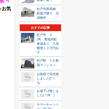
堂々
♪お気
松戸市西馬橋
新築戸建て 完
成物件
おすすめ記事
松戸市 ２
DK 敷地内駐
車場あり 入居
費用１０万円以
下
松戸駅 １Ｋ新
築マンション
お陰様で完売致
しました(*´▽｀
*)♪
お値下げ致しま
した( *´艸｀)
サマーキャンペ
ーン(*^-^*)♪