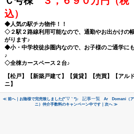
Ｃ号棟
３，６９０万円（税
込）
◆人気の駅チカ物件！！
◇２駅２路線利用可能なので、通勤やお出かけの
がります♪
◆小・中学校徒歩圏内なので、お子様のご通学に
♪
◇全棟カースペース２台♪
【松戸】【新築戸建て】【賃貸】【売買】【アル
ニ】
記事一覧
≪ 前へ｜お陰様で完売致しました(*´▽｀*)♪
Ar Domani
ニ）仲介手数料のキャンペーン中です｜次へ ≫