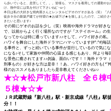
ら歩いていると、息苦しくて。。。皆様も、マスクを着用しての通勤やお
け、熱中症には気を付けて下さいね(;´･ω･)
本日は私の大好きな焼肉屋さんとレンタルビデオのゲオがある（笑）『八
徒歩９分の新築戸建てが待望の★お値下げ★を致しましたので、ご紹介さ
きたいと思います♪
その前にゲオのお話を少し（笑）映画や海外ドラマが好きな
で、以前からよく行く場所なのですが『ステイホーム』の生
なってからは特に通っています♪♪そして、ハワイ好きの私
ハワイを舞台にした海外ドラマにハマっています(#^.^#)毎
る事件と、ずっと続いている事件が並行しているので気にな
になる♪そして家族や仲間の心温まる感じもあり、何より毎
な景色に癒されてます♪♪勿論、面白いです！！海外ドラマ
刑事もの）が好きな方は是非！！あ、ハワイ好きの方も( *´艸
様のおススメもありましたら是非教えてくださいね♪♪
★☆★松戸市新八柱 全６棟
５棟★☆★
ＪＲ武蔵野線『新八柱』駅・新京成線『八柱』駅
分！！