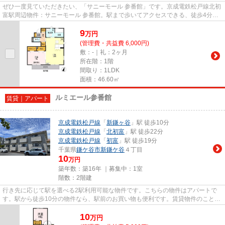
ぜひ一度見ていただきたい、「サニーモール 参番館」です。京成電鉄松戸線北初
富駅周辺物件：サニーモール 参番館。駅まで歩いてアクセスできる、徒歩4分の
距離に立地する物件です。こ...
9
万
円
(管理費・共益費 6,000円)
敷：-｜礼：2ヶ月
所在階：1階
間取り：1LDK
面積：46.60㎡
ルミエール参番館
賃貸｜アパート
京成電鉄松戸線
「
新鎌ヶ谷
」駅 徒歩10分
京成電鉄松戸線
「
北初富
」駅 徒歩22分
京成電鉄松戸線
「
初富
」駅 徒歩19分
千葉県
鎌ケ谷市
新鎌ケ谷
４丁目
10
万円
築年数：築16年 ｜募集中：
1室
階数：2階建
行き先に応じて駅を選べる2駅利用可能な物件です。こちらの物件はアパートで
す。駅から徒歩10分の物件なら、駅前のお買い物も便利です。賃貸物件のことで
お困りなら、まずは当社へご連...
10
万
円