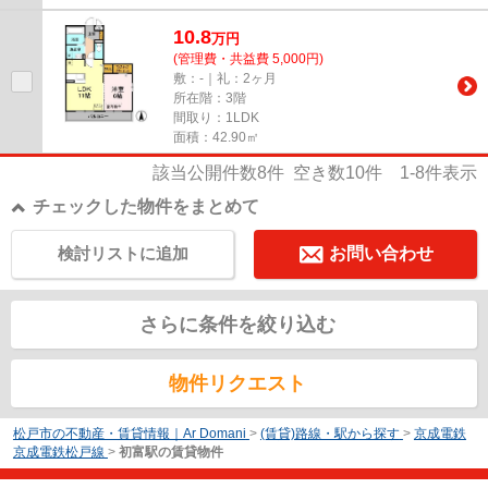
10.8
万
円
(管理費・共益費 5,000円)
敷：-｜礼：2ヶ月
所在階：3階
間取り：1LDK
面積：42.90㎡
該当公開件数
8
件 空き数
10
件
1-8
件表示
チェックした物件をまとめて
検討リストに追加
お問い合わせ
さらに条件を絞り込む
物件リクエスト
松戸市の不動産・賃貸情報｜Ar Domani
>
(賃貸)路線・駅から探す
>
京成電鉄
京成電鉄松戸線
>
初富駅の賃貸物件