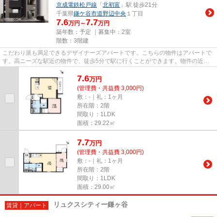
京成電鉄松戸線
「
北初富
」駅 徒歩21分
千葉県
鎌ケ谷市
道野辺中央
１丁目
7.6
7.7
万円～
万円
築年数：予定 ｜募集中：
2室
階数：3階建
こだわり派も満足できるデザイナーズアパートです。こちらの物件はアパートで
す。高ニーズな駅近の物件で、徒歩5分で駅に行くことができます。物件の近く
に駅が2つあるため、用途や行...
7.6
万
円
(管理費・共益費 3,000円)
敷：-｜礼：1ヶ月
所在階：2階
間取り：1LDK
面積：29.22㎡
7.7
万
円
(管理費・共益費 3,000円)
敷：-｜礼：1ヶ月
所在階：2階
間取り：1LDK
面積：29.00㎡
リュクスシティー鎌ヶ谷
賃貸｜アパート