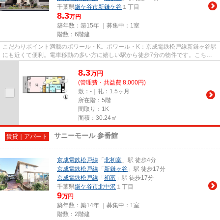
千葉県
鎌ケ谷市
新鎌ケ谷
１丁目
8.3
万円
築年数：築15年 ｜募集中：
1室
階数：6階建
こだわりポイント満載のポワール・K。ポワール・K：京成電鉄松戸線新鎌ヶ谷駅
にも近くて便利。電車移動の多い方に嬉しい駅から徒歩7分の物件です。こちら
の物件はマンションです。鎌ケ...
8.3
万
円
(管理費・共益費 8,000円)
敷：-｜礼：1.5ヶ月
所在階：5階
間取り：1K
面積：30.24㎡
サニーモール 参番館
賃貸｜アパート
京成電鉄松戸線
「
北初富
」駅 徒歩4分
京成電鉄松戸線
「
新鎌ヶ谷
」駅 徒歩17分
京成電鉄松戸線
「
初富
」駅 徒歩17分
千葉県
鎌ケ谷市
北中沢
１丁目
9
万円
築年数：築14年 ｜募集中：
1室
階数：2階建