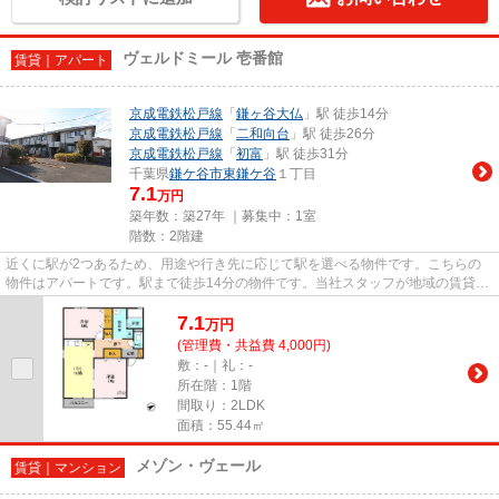
ヴェルドミール 壱番館
賃貸｜アパート
京成電鉄松戸線
「
鎌ヶ谷大仏
」駅 徒歩14分
京成電鉄松戸線
「
二和向台
」駅 徒歩26分
京成電鉄松戸線
「
初富
」駅 徒歩31分
千葉県
鎌ケ谷市
東鎌ケ谷
１丁目
7.1
万円
築年数：築27年 ｜募集中：
1室
階数：2階建
近くに駅が2つあるため、用途や行き先に応じて駅を選べる物件です。こちらの
物件はアパートです。駅まで徒歩14分の物件です。当社スタッフが地域の賃貸情
報をご提供いたします。お客様...
7.1
万
円
(管理費・共益費 4,000円)
敷：-｜礼：-
所在階：1階
間取り：2LDK
面積：55.44㎡
メゾン・ヴェール
賃貸｜マンション