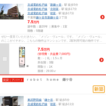
京成電鉄松戸線
「
新鎌ヶ谷
」駅 徒歩5分
京成電鉄松戸線
「
北初富
」駅 徒歩17分
京成電鉄松戸線
「
初富
」駅 徒歩17分
千葉県
鎌ケ谷市
新鎌ケ谷
２丁目
7.5
万円
築年数：築20年 ｜募集中：
1室
階数：5階建
ぜひ一度見ていただきたい、「メゾン・ヴェール」です。「メゾン・ヴェール」
のここがイチオシ。こちらの物件はマンションです。2駅利用可能の物件です。
Ar Domani（アルドマーニ）で...
7.5
万
円
(管理費・共益費 7,000円)
敷：-｜礼：1.5ヶ月
所在階：3階
間取り：1K
面積：29.00㎡
ｒｏｂｏｔ ｈｏｍｅ 鎌ケ谷
賃貸｜アパート
東武野田線
「
鎌ケ谷
」駅 徒歩5分
京成電鉄松戸線
「
初富
」駅 徒歩11分