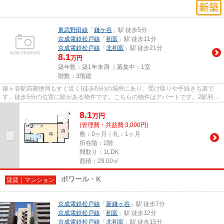
東武野田線
「
鎌ケ谷
」駅 徒歩5分
京成電鉄松戸線
「
初富
」駅 徒歩11分
京成電鉄松戸線
「
北初富
」駅 徒歩21分
8.1
万円
築年数：築1年未満 ｜募集中：
1室
階数：3階建
鎌ヶ谷駅前郵便局もすぐ近く(徒歩6分)の場所にあり、受け取りや手続きも楽で
す。徒歩5分の位置に駅がある物件です。こちらの物件はアパートです。2駅利用
可能な物件なので、用途や行き...
8.1
万
円
(管理費・共益費 3,000円)
敷：0ヶ月｜礼：1ヶ月
所在階：2階
間取り：1LDK
面積：29.00㎡
ポワール・K
賃貸｜マンション
京成電鉄松戸線
「
新鎌ヶ谷
」駅 徒歩7分
京成電鉄松戸線
「
初富
」駅 徒歩12分
京成電鉄松戸線
「
北初富
」駅 徒歩15分