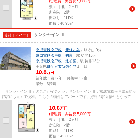
(管理費・共益費 5,000円)
敷：-｜礼：2ヶ月
所在階：2階
間取り：1LDK
面積：40.95㎡
サンシャイン Ⅱ
賃貸｜アパート
京成電鉄松戸線
「
新鎌ヶ谷
」駅 徒歩9分
京成電鉄松戸線
「
初富
」駅 徒歩10分
京成電鉄松戸線
「
北初富
」駅 徒歩13分
千葉県
鎌ケ谷市
新鎌ケ谷
１丁目
10.8
万円
築年数：築17年 ｜募集中：
2室
階数：3階建
「サンシャイン Ⅱ」のここがイチオシ。サンシャイン Ⅱ：京成電鉄松戸線新鎌ヶ
谷駅にも近くて便利。こちらの物件はアパートです。好評の駅近物件となってお
り、駅より徒歩9分に立地して...
10.8
万
円
(管理費・共益費 5,000円)
敷：-｜礼：2ヶ月
所在階：2階
間取り：1LDK
面積：45.30㎡