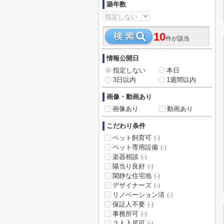
築年数
10
件が該当
情報公開日
指定しない
本日
3日以内
1週間以内
画像・動画あり
画像あり
動画あり
こだわり条件
ペット飼育可
(-)
ペット専用設備
(-)
楽器相談
(-)
陽当り良好
(-)
閑静な住宅地
(-)
デザイナーズ
(-)
リノベーション済
(-)
保証人不要
(-)
事務所可
(-)
２人入居可
(-)