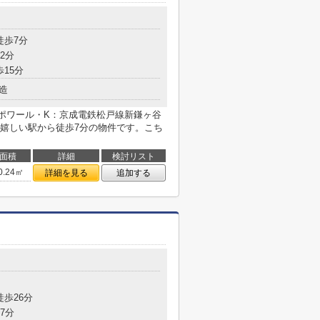
徒歩7分
2分
歩15分
造
ポワール・K：京成電鉄松戸線新鎌ヶ谷
嬉しい駅から徒歩7分の物件です。こち
面積
詳細
検討リスト
0.24㎡
詳細を見る
追加する
徒歩26分
7分