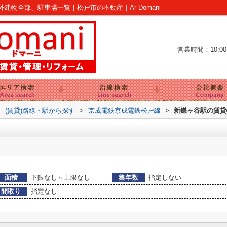
物全部、駐車場一覧｜松戸市の不動産｜Ar Domani
営業時間：10:00～
>
(賃貸)路線・駅から探す
>
京成電鉄京成電鉄松戸線
>
新鎌ヶ谷駅の賃貸
面積
下限なし～上限なし
築年数
指定しない
間取り
指定なし