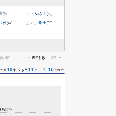
富
くぬぎ山
(9)
(25)
り台
松戸新田
(44)
(59)
表示件数：
10
11
1-10
件数
件 空き数
件
件表示
徒歩32分