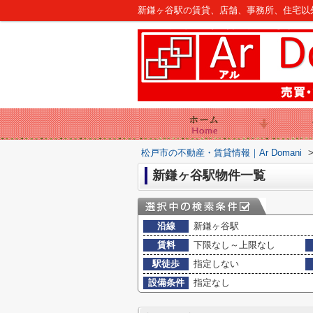
新鎌ヶ谷駅の賃貸、店舗、事務所、住宅以外建
松戸市の不動産・賃貸情報｜Ar Domani
新鎌ヶ谷駅物件一覧
沿線
新鎌ヶ谷駅
賃料
下限なし～上限なし
駅徒歩
指定しない
設備条件
指定なし