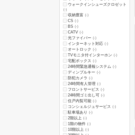
ウォークインシューズクロゼット
(-)
収納豊富
(-)
CS
(-)
BS
(-)
CATV
(-)
光ファイバー
(-)
インターネット対応
(-)
オートロック
(-)
TVモニタ付インターホン
(-)
宅配ボックス
(-)
24時間緊急通報システム
(-)
ディンプルキー
(-)
防犯カメラ
(-)
24時間有人管理
(-)
フロントサービス
(-)
24時間ゴミ出し可
(-)
住戸内覧可能
(-)
コンシェルジュサービス
(-)
駐車場あり
(-)
2階以上
(-)
1階の物件
(-)
10階以上
(-)