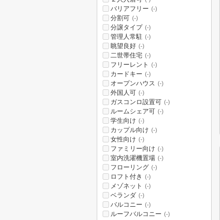
バリアフリー
(-)
分割可
(-)
分譲タイプ
(-)
管理人常駐
(-)
眺望良好
(-)
二世帯住宅
(-)
フリーレント
(-)
カードキー
(-)
オープンハウス
(-)
外国人可
(-)
ガスコンロ設置可
(-)
ルームシェア可
(-)
学生向け
(-)
カップル向け
(-)
女性向け
(-)
ファミリー向け
(-)
室内洗濯機置場
(-)
フローリング
(-)
ロフト付き
(-)
メゾネット
(-)
ベランダ
(-)
バルコニー
(-)
ルーフバルコニー
(-)