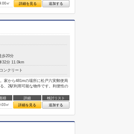
9.00㎡
詳細を見る
追加する
徒歩20分
32分 11.0km
コンクリート
。家から481mの場所に松戸六実郵便局
る、2駅利用可能な物件です。利便性の
面積
詳細
検討リスト
0.03㎡
詳細を見る
追加する