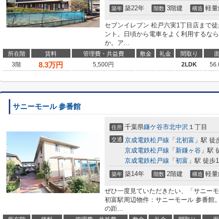
築22年
3階建
軽量
築年
階数
構造
セブンイレブン 松戸六実1丁目店まで
ント。日頃から電車をよく利用するなら
か。ア...
所在階
賃料
管理費・共益費
敷金
礼金
間取り
8.3
万円
3階
5,500円
2LDK
56
サニーモール 参番館
千葉県
鎌ケ谷市
北中沢
１丁目
住所
交通
京成電鉄松戸線
「
北初富
」駅 徒
京成電鉄松戸線
「
新鎌ヶ谷
」駅 
京成電鉄松戸線
「
初富
」駅 徒歩1
築14年
2階建
軽量
築年
階数
構造
ぜひ一度見ていただきたい、「サニーモ
初富駅周辺物件：サニーモール 参番館
の距...