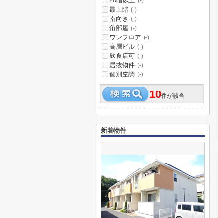
20階以上
(-)
最上階
(-)
南向き
(-)
角部屋
(-)
ワンフロア
(-)
高層ビル
(-)
飲食店可
(-)
居抜物件
(-)
個別空調
(-)
10
件が該当
新着物件