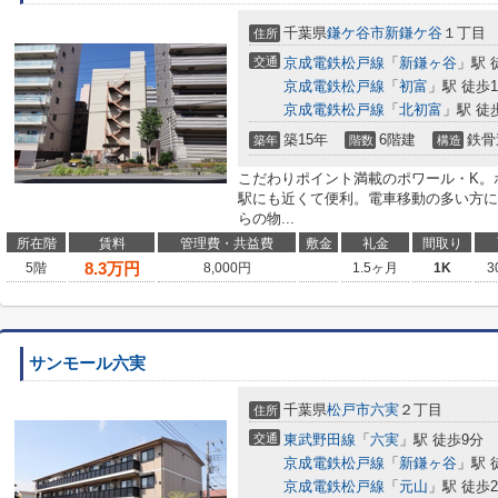
千葉県
鎌ケ谷市
新鎌ケ谷
１丁目
住所
交通
京成電鉄松戸線
「
新鎌ヶ谷
」駅 
京成電鉄松戸線
「
初富
」駅 徒歩1
京成電鉄松戸線
「
北初富
」駅 徒
築15年
6階建
鉄骨
築年
階数
構造
こだわりポイント満載のポワール・K。
駅にも近くて便利。電車移動の多い方に
らの物...
所在階
賃料
管理費・共益費
敷金
礼金
間取り
8.3
万円
5階
8,000円
1.5ヶ月
1K
3
サンモール六実
千葉県
松戸市
六実
２丁目
住所
交通
東武野田線
「
六実
」駅 徒歩9分
京成電鉄松戸線
「
新鎌ヶ谷
」駅 
京成電鉄松戸線
「
元山
」駅 徒歩2