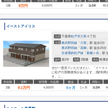
所在階
賃料
管理費・共益費
敷金
礼金
間取り
面
9
万円
1階
6,000円
2ヶ月
1LDK
46.
イーストアイリス
千葉県
松戸市
六実
４丁目
住所
交通
東武野田線
「
六実
」駅 徒歩2分
東武野田線
「
高柳
」駅 徒歩25分
京成電鉄松戸線
「
新鎌ヶ谷
」駅 
築2年
2階建
軽量
築年
階数
構造
ぜひ一度見ていただきたい、「イースト
に松戸六実郵便局があります。2駅利用
す。こ...
所在階
賃料
管理費・共益費
敷金
礼金
間取り
9.1
万円
0ヶ月
2階
4,000円
1ヶ月
1LDK
4