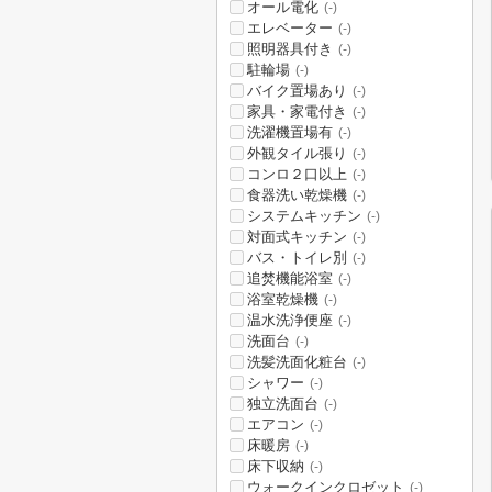
オール電化
(-)
エレベーター
(-)
照明器具付き
(-)
駐輪場
(-)
バイク置場あり
(-)
家具・家電付き
(-)
洗濯機置場有
(-)
外観タイル張り
(-)
コンロ２口以上
(-)
食器洗い乾燥機
(-)
システムキッチン
(-)
対面式キッチン
(-)
バス・トイレ別
(-)
追焚機能浴室
(-)
浴室乾燥機
(-)
温水洗浄便座
(-)
洗面台
(-)
洗髪洗面化粧台
(-)
シャワー
(-)
独立洗面台
(-)
エアコン
(-)
床暖房
(-)
床下収納
(-)
ウォークインクロゼット
(-)