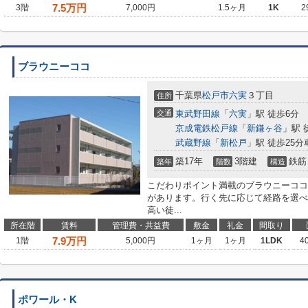
7.5
万円
3階
7,000円
1.5ヶ月
1K
2
ブラウニーココ
千葉県
松戸市
六実
３丁目
住所
交通
東武野田線
「
六実
」駅 徒歩6分
京成電鉄松戸線
「
新鎌ヶ谷
」駅 
武蔵野線
「
新松戸
」駅 徒歩25分車
築17年
3階建
鉄筋
築年
階数
構造
こだわりポイント満載のブラウニーココ
があります。行く先に応じて経路を選べ
高い徒...
所在階
賃料
管理費・共益費
敷金
礼金
間取り
7.9
万円
1階
5,000円
1ヶ月
1ヶ月
1LDK
4
ポワール・K