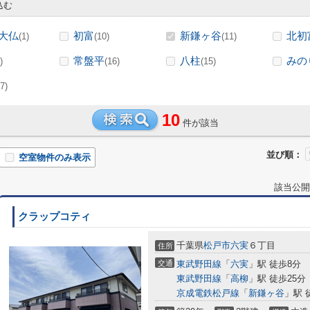
込む
大仏
初富
新鎌ヶ谷
北初
(1)
(10)
(11)
常盤平
八柱
みの
)
(16)
(15)
7)
10
件が該当
並び順：
空室物件のみ表示
該当公開
クラップコティ
千葉県
松戸市
六実
６丁目
住所
交通
東武野田線
「
六実
」駅 徒歩8分
東武野田線
「
高柳
」駅 徒歩25分
京成電鉄松戸線
「
新鎌ヶ谷
」駅 