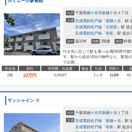
ルミエール参番館
千葉県
鎌ケ谷市
新鎌ケ谷
４丁目
住所
交通
京成電鉄松戸線
「
新鎌ヶ谷
」駅 
京成電鉄松戸線
「
北初富
」駅 徒
京成電鉄松戸線
「
初富
」駅 徒歩1
築16年
2階建
軽量
築年
階数
構造
行き先に応じて駅を選べる2駅利用可能
す。駅から徒歩10分の物件なら、駅前
でお困...
所在階
賃料
管理費・共益費
敷金
礼金
間取り
10
万円
2階
5,000円
2ヶ月
1LDK
40
サンシャイン Ⅱ
千葉県
鎌ケ谷市
新鎌ケ谷
１丁目
住所
交通
京成電鉄松戸線
「
新鎌ヶ谷
」駅 
京成電鉄松戸線
「
初富
」駅 徒歩1