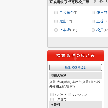
京成電鉄京成電鉄松戸線
駅で絞り
二和向台
鎌ヶ谷
(1)
元山
五香
(52)
(36
上本郷
松戸
(149)
(13
種別で絞り込む
現在の種別
賃貸,店舗(賃貸),事務所(賃貸),住宅以
外建物全部,駐車場
アパート
マンション
一戸建て
▼賃料