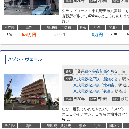
築29年
2階建
木造
築年
階数
構造
クラップコティ：東武野田線六実駅にも
出張所が歩いて424mのところにありま
買い...
所在階
賃料
管理費・共益費
敷金
礼金
間取り
5.6
万円
0万円
1階
5,000円
2DK
3
メゾン・ヴェール
千葉県
鎌ケ谷市
新鎌ケ谷
２丁目
住所
交通
京成電鉄松戸線
「
新鎌ヶ谷
」駅 
京成電鉄松戸線
「
北初富
」駅 徒
京成電鉄松戸線
「
初富
」駅 徒歩1
築20年
5階建
鉄筋
築年
階数
構造
ぜひ一度見ていただきたい、「メゾン・
のここがイチオシ。こちらの物件はマン
Ar D...
所在階
賃料
管理費・共益費
敷金
礼金
間取り