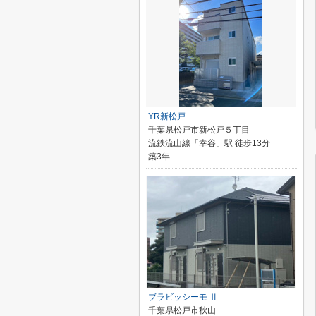
YR新松戸
千葉県松戸市新松戸５丁目
流鉄流山線「幸谷」駅 徒歩13分
築3年
ブラビッシーモ Ⅱ
千葉県松戸市秋山