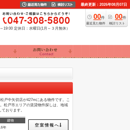
最終更新：2026年08月07日
00
00
件
件
最近見た物件
検討リスト
19:00
定休日：水曜日(1月～３月無休）
松戸中矢切店が427mにある物件です。こ
す。松戸市エリアの賃貸物件探しは、地域
しております。
建物
空室情報へ
16年