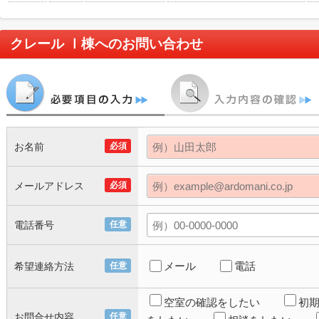
クレール Ⅰ棟
へのお問い合わせ
お名前
必須
メールアドレス
必須
電話番号
任意
メール
電話
希望連絡方法
任意
空室の確認をしたい
初
お問合せ内容
任意