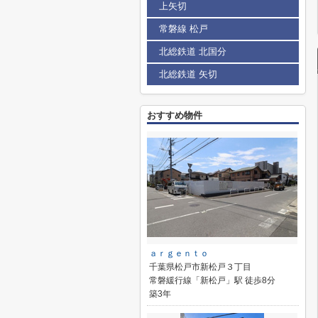
上矢切
常磐線 松戸
北総鉄道 北国分
北総鉄道 矢切
おすすめ物件
ａｒｇｅｎｔｏ
千葉県松戸市新松戸３丁目
常磐緩行線「新松戸」駅 徒歩8分
築3年