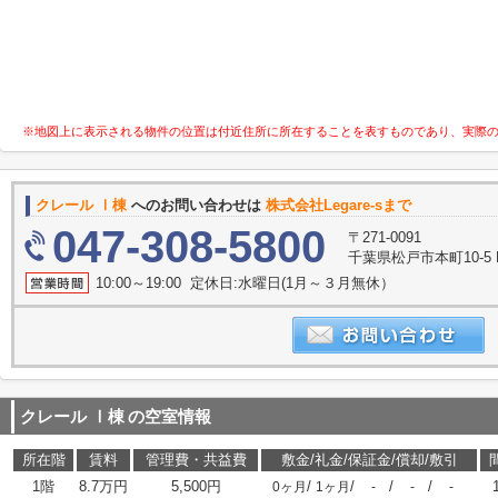
※地図上に表示される物件の位置は付近住所に所在することを表すものであり、実際
クレール Ⅰ棟
へのお問い合わせは
株式会社Legare-sまで
047-308-5800
〒271-0091
千葉県松戸市本町10-5 K-
10:00～19:00 定休日:水曜日(1月～３月無休）
クレール Ⅰ棟
の空室情報
所在階
賃料
管理費・共益費
敷金/礼金/保証金/償却/敷引
1階
8.7万円
5,500円
/
/
/
/
0ヶ月
1ヶ月
-
-
-