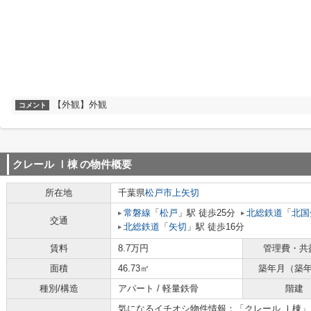
【外観】外観
コメント
クレール Ⅰ棟
の物件概要
所在地
千葉県
松戸市
上矢切
常磐線
「
松戸
」駅 徒歩25分
北総鉄道
「
北国
交通
北総鉄道
「
矢切
」駅 徒歩16分
賃料
8.7万円
管理費・共
面積
46.73㎡
築年月（築
種別/構造
アパート / 軽量鉄骨
階建
気になるイチオシ物件情報：「クレール Ⅰ棟