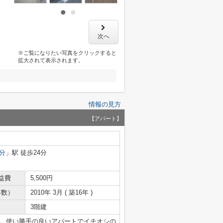
次へ
※ご覧になりたい写真をクリックすると
拡大されて表示されます。
情報の見方
【アパート】
分
」駅 徒歩24分
益費
5,500円
年数）
2010年 3月 ( 築16年 )
3階建
」。使い勝手の良いアパートでイチオシの