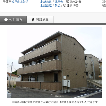
千葉県
松戸市
上矢切
北総鉄道
「
北国分
」駅 徒歩24分
3
北総鉄道
「
矢切
」駅 徒歩16分
軽
物件情報
周辺施設
※写真や図と実際の現状とが異なる場合は現状を優先させていただきます