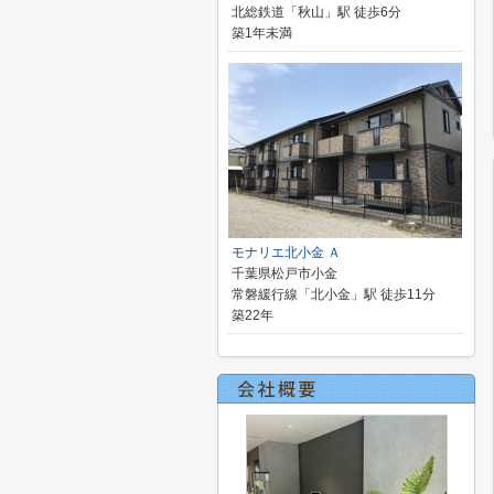
北総鉄道「秋山」駅 徒歩6分
築1年未満
モナリエ北小金 Ａ
千葉県松戸市小金
常磐緩行線「北小金」駅 徒歩11分
築22年