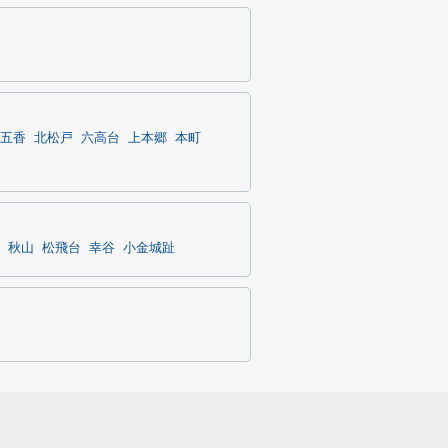
五香
北松戸
六高台
上本郷
本町
秋山
松飛台
幸谷
小金城趾