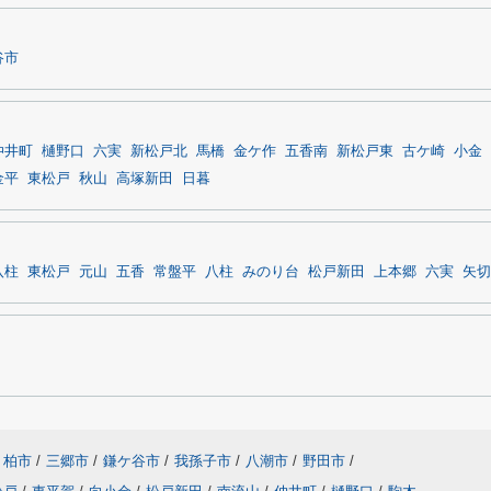
谷市
仲井町
樋野口
六実
新松戸北
馬橋
金ケ作
五香南
新松戸東
古ケ崎
小金
金平
東松戸
秋山
高塚新田
日暮
八柱
東松戸
元山
五香
常盤平
八柱
みのり台
松戸新田
上本郷
六実
矢切
柏市
/
三郷市
/
鎌ケ谷市
/
我孫子市
/
八潮市
/
野田市
/