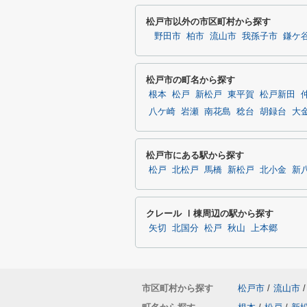
松戸市以外の市区町村から探す
野田市
柏市
流山市
我孫子市
鎌ケ
松戸市の町名から探す
根本
松戸
新松戸
東平賀
松戸新田
八ケ崎
岩瀬
南花島
稔台
胡録台
大
松戸市にある駅から探す
松戸
北松戸
馬橋
新松戸
北小金
新
クレール Ⅰ棟周辺の駅から探す
矢切
北国分
松戸
秋山
上本郷
市区町村から探す
松戸市
/
流山市
/