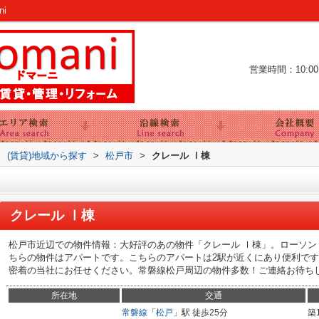
i
営業時間：10:00～
>
(賃貸)地域から探す
>
松戸市
>
クレール Ⅰ棟
クレール Ⅰ棟
松戸市近辺での物件情報：大好評のあの物件「クレール Ⅰ棟」。ローソン 
ちらの物件はアパートです。こちらのアパートは2駅が近くにあり便利で
密着の当社にお任せください。常磐線松戸周辺の物件多数！ご連絡お待ち
所在地
交通
常磐線
「
松戸
」駅 徒歩25分
築