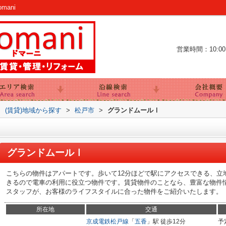
ani
営業時間：10:00～
>
(賃貸)地域から探す
>
松戸市
>
グランドムールⅠ
グランドムールⅠ
こちらの物件はアパートです。歩いて12分ほどで駅にアクセスできる、立
きるので電車の利用に役立つ物件です。賃貸物件のことなら、豊富な物件
スタッフが、お客様のライフスタイルに合った物件をご紹介いたします。
所在地
交通
京成電鉄松戸線
「
五香
」駅 徒歩12分
予