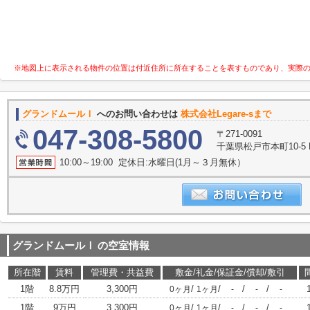
※地図上に表示される物件の位置は付近住所に所在することを表すものであり、実際
グランドムールⅠ
へのお問い合わせは
株式会社Legare-sまで
047-308-5800
〒271-0091
千葉県松戸市本町10-5 K-
10:00～19:00 定休日:水曜日(1月～３月無休）
グランドムールⅠ
の空室情報
所在階
賃料
管理費・共益費
敷金/礼金/保証金/償却/敷引
1階
8.8万円
3,300円
/
/
/
/
0ヶ月
1ヶ月
-
-
-
1階
9万円
3,300円
/
/
/
/
0ヶ月
1ヶ月
-
-
-