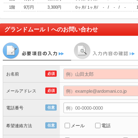
1階
9万円
3,300円
/
/
/
/
0ヶ月
1ヶ月
-
-
-
グランドムールⅠ
へのお問い合わせ
お名前
必須
メールアドレス
必須
電話番号
任意
メール
電話
希望連絡方法
任意