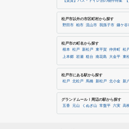
【賃貸】バス・トイレ別の物件特集
【
松戸市以外の市区町村から探す
野田市
柏市
流山市
我孫子市
鎌ケ谷
松戸市の町名から探す
根本
松戸
新松戸
東平賀
仲井町
松
上本郷
岩瀬
稔台
南花島
大金平
東
松戸市にある駅から探す
松戸
北松戸
馬橋
新松戸
北小金
新
グランドムールⅠ周辺の駅から探す
五香
元山
くぬぎ山
常盤平
六実
高