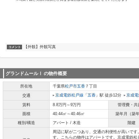
【外観】外観写真
コメント
グランドムールⅠ
の物件概要
所在地
千葉県
松戸市
五香
７丁目
京成電鉄松戸線
「
五香
」駅 徒歩12分
京成電
交通
賃料
8.8万円～9万円
管理費・共
面積
40.44㎡～40.46㎡
築年月（築
種別/構造
アパート / 木造
階建
周辺に駅が二つあり、交通の利便性が高いです
す。こちらの物件はアパートです。京成電鉄松