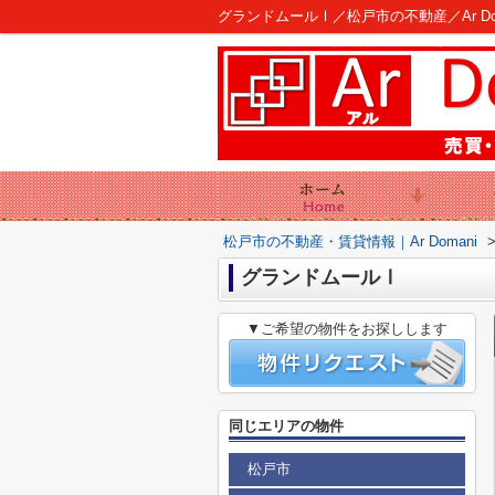
グランドムールⅠ／松戸市の不動産／Ar Dom
松戸市の不動産・賃貸情報｜Ar Domani
グランドムールⅠ
▼ご希望の物件をお探しします
同じエリアの物件
松戸市