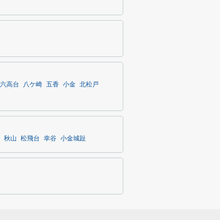
六高台
八ケ崎
五香
小金
北松戸
秋山
松飛台
幸谷
小金城趾