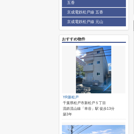
五香
京成電鉄松戸線 五香
京成電鉄松戸線 元山
おすすめ物件
YR新松戸
千葉県松戸市新松戸５丁目
流鉄流山線「幸谷」駅 徒歩13分
築3年