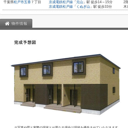
千葉県
松戸市
五香
７丁目
京成電鉄松戸線
「
元山
」駅 徒歩14～15分
2
京成電鉄松戸線
「
くぬぎ山
」駅 徒歩33分
木
物件情報
※写真や図と実際の現状とが異なる場合は現状を優先させていただきます