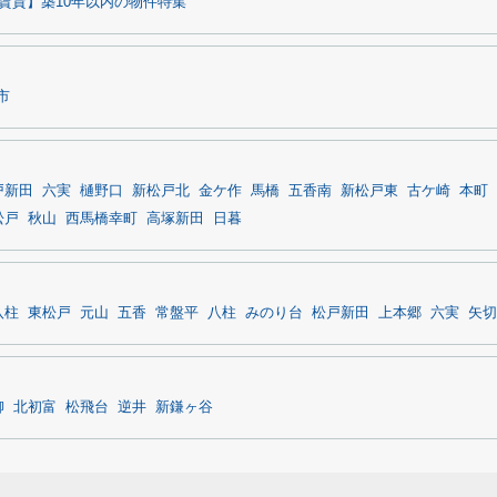
賃貸】築10年以内の物件特集
市
戸新田
六実
樋野口
新松戸北
金ケ作
馬橋
五香南
新松戸東
古ケ崎
本町
松戸
秋山
西馬橋幸町
高塚新田
日暮
八柱
東松戸
元山
五香
常盤平
八柱
みのり台
松戸新田
上本郷
六実
矢切
柳
北初富
松飛台
逆井
新鎌ヶ谷