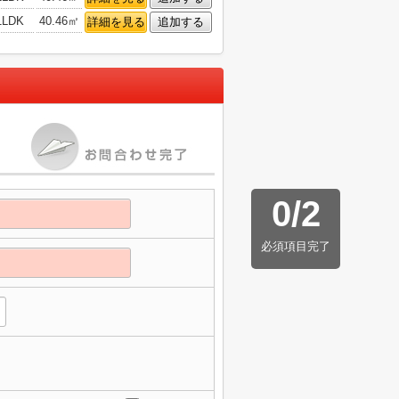
1LDK
40.46㎡
詳細を見る
追加する
0
/
2
必須項目完了