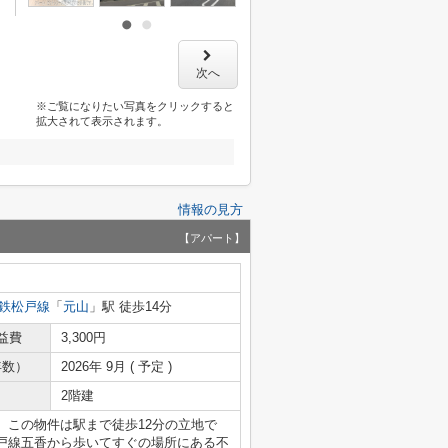
次へ
※ご覧になりたい写真をクリックすると
拡大されて表示されます。
情報の見方
【アパート】
鉄松戸線
「
元山
」駅 徒歩14分
益費
3,300円
年数）
2026年 9月 ( 予定 )
2階建
。この物件は駅まで徒歩12分の立地で
戸線五香から歩いてすぐの場所にある不