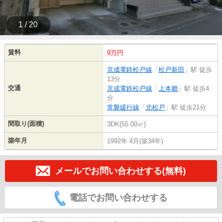
1 / 20
賃料
9万円
京成電鉄松戸線
「
松戸新田
」駅 徒歩
13分
交通
京成電鉄松戸線
「
上本郷
」駅 徒歩4
分
常磐緩行線
「
北松戸
」駅 徒歩21分
間取り(面積)
3DK(55.00㎡)
築年月
1992年 4月(築34年)
メールでお問い合わせする(無料)
電話でお問い合わせする