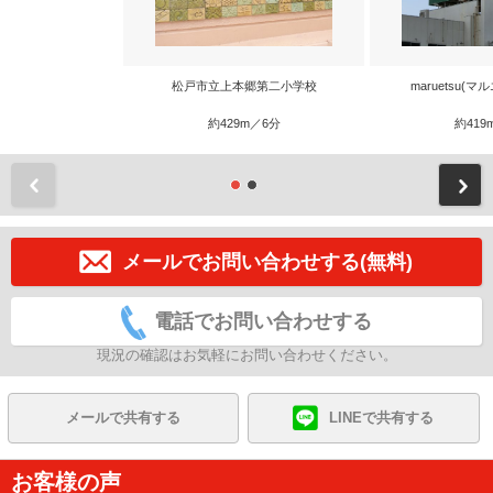
松戸市立上本郷第二小学校
maruetsu(
約429m／6分
約419
前
メールでお問い合わせする(無料)
電話でお問い合わせする
現況の確認はお気軽にお問い合わせください。
メールで共有する
LINEで共有する
お客様の声