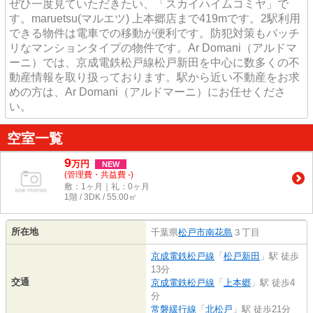
ぜひ一度見ていただきたい、「スカイハイムコミヤ」で
す。maruetsu(マルエツ) 上本郷店まで419mです。2駅利用
できる物件は電車での移動が便利です。防犯対策もバッチ
リなマンションタイプの物件です。Ar Domani（アルドマ
ーニ）では、京成電鉄松戸線松戸新田を中心に数多くの不
動産情報を取り扱っております。駅から近い不動産をお求
めの方は、Ar Domani（アルドマーニ）にお任せくださ
い。
空室一覧
9
万
円
NEW
(管理費・共益費 -)
敷：1ヶ月｜礼：0ヶ月
1階 / 3DK / 55.00㎡
所在地
千葉県
松戸市
南花島
３丁目
京成電鉄松戸線
「
松戸新田
」駅 徒歩
13分
交通
京成電鉄松戸線
「
上本郷
」駅 徒歩4
分
常磐緩行線
「
北松戸
」駅 徒歩21分