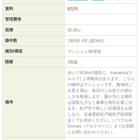
賃料
9万円
管理費等
-
面積
55.00㎡
築年数
1992年 4月 (築34年)
種別/構造
マンション/鉄骨造
階建
2階建
歩いて419mの場所に、maruetsu(マ
ルエツ) 上本郷店があります。こちら
の物件はマンションです。敷地内ご
み置き場は、毎日のごみ捨ての煩わ
しさを軽減します。陽が当たる物件
備考
は湿気も少なく健康な毎日を過ごせ
ます。松戸市で新しい住環境をお探
しなら、京成電鉄松戸線松戸新田駅
近くでお求めください。いつでもAr
Domani（アルドマーニ）までお気軽
にお問い合わせください。