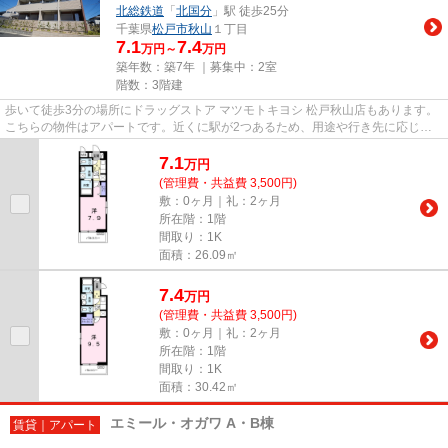
北総鉄道
「
北国分
」駅 徒歩25分
千葉県
松戸市
秋山
１丁目
7.1
7.4
万円～
万円
築年数：築7年 ｜募集中：
2室
階数：3階建
歩いて徒歩3分の場所にドラッグストア マツモトキヨシ 松戸秋山店もあります。
こちらの物件はアパートです。近くに駅が2つあるため、用途や行き先に応じて
駅を選べる物件です。こだわ...
7.1
万
円
(管理費・共益費 3,500円)
敷：0ヶ月｜礼：2ヶ月
所在階：1階
間取り：1K
面積：26.09㎡
7.4
万
円
(管理費・共益費 3,500円)
敷：0ヶ月｜礼：2ヶ月
所在階：1階
間取り：1K
面積：30.42㎡
エミール・オガワ A・B棟
賃貸｜アパート