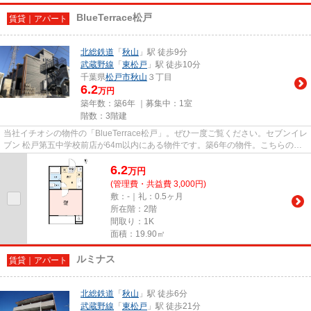
BlueTerrace松戸
賃貸｜アパート
北総鉄道
「
秋山
」駅 徒歩9分
武蔵野線
「
東松戸
」駅 徒歩10分
千葉県
松戸市
秋山
３丁目
6.2
万円
築年数：築6年 ｜募集中：
1室
階数：3階建
当社イチオシの物件の「BlueTerrace松戸」。ぜひ一度ご覧ください。セブンイレ
ブン 松戸第五中学校前店が64m以内にある物件です。築6年の物件。こちらの物
件はアパートです。Ar Domani...
6.2
万
円
(管理費・共益費 3,000円)
敷：-｜礼：0.5ヶ月
所在階：2階
間取り：1K
面積：19.90㎡
ルミナス
賃貸｜アパート
北総鉄道
「
秋山
」駅 徒歩6分
武蔵野線
「
東松戸
」駅 徒歩21分