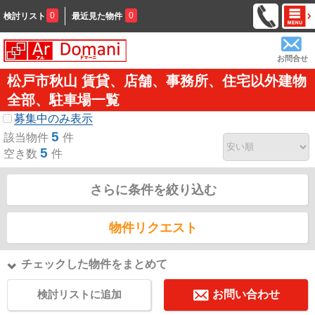
0
0
検討リスト
最近見た物件
お問合せ
松戸市秋山 賃貸、店舗、事務所、住宅以外建物
全部、駐車場一覧
募集中のみ表示
5
該当物件
件
5
空き数
件
さらに条件を絞り込む
物件リクエスト
チェックした物件をまとめて
検討リストに追加
お問い合わせ