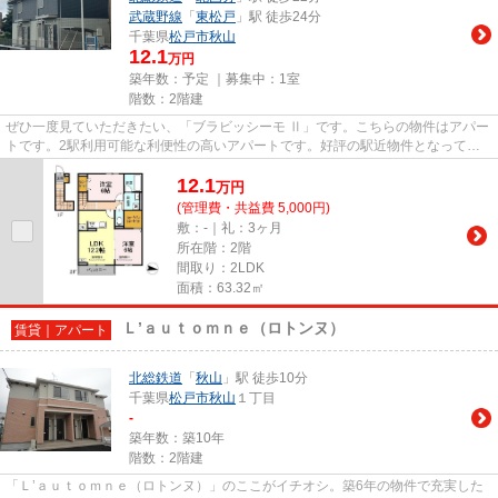
武蔵野線
「
東松戸
」駅 徒歩24分
千葉県
松戸市
秋山
12.1
万円
築年数：予定 ｜募集中：
1室
階数：2階建
ぜひ一度見ていただきたい、「ブラビッシーモ Ⅱ」です。こちらの物件はアパー
トです。2駅利用可能な利便性の高いアパートです。好評の駅近物件となってお
り、駅より徒歩6分に立地して...
12.1
万
円
(管理費・共益費 5,000円)
敷：-｜礼：3ヶ月
所在階：2階
間取り：2LDK
面積：63.32㎡
Ｌ’ａｕｔｏｍｎｅ（ロトンヌ）
賃貸｜アパート
北総鉄道
「
秋山
」駅 徒歩10分
千葉県
松戸市
秋山
１丁目
-
築年数：築10年
階数：2階建
「Ｌ’ａｕｔｏｍｎｅ（ロトンヌ）」のここがイチオシ。築6年の物件で充実した