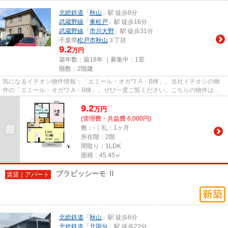
北総鉄道
「
秋山
」駅 徒歩8分
武蔵野線
「
東松戸
」駅 徒歩16分
武蔵野線
「
市川大野
」駅 徒歩31分
千葉県
松戸市
秋山
３丁目
9.2
万円
築年数：築18年 ｜募集中：
1室
階数：2階建
気になるイチオシ物件情報：「エミール・オガワ A・B棟」。当社イチオシの物
件の「エミール・オガワ A・B棟」。ぜひ一度ご覧ください。こちらの物件はア
パートです。ご利用可能な駅が2...
9.2
万
円
(管理費・共益費 6,000円)
敷：-｜礼：1ヶ月
所在階：2階
間取り：1LDK
面積：45.45㎡
ブラビッシーモ Ⅱ
賃貸｜アパート
北総鉄道
「
秋山
」駅 徒歩6分
北総鉄道
「
北国分
」駅 徒歩22分