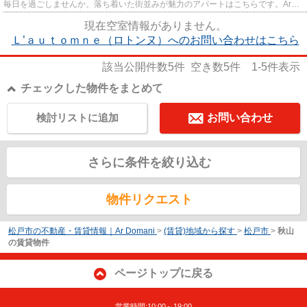
毎日を過ごしませんか。落ち着いた街並みが魅力のアパートはこちらです。Ar
Domani（アルドマーニ）では、...
現在空室情報がありません。
Ｌ’ａｕｔｏｍｎｅ（ロトンヌ）へのお問い合わせはこちら
該当公開件数
5
件 空き数
5
件
1-5
件表示
チェックした物件をまとめて
検討リストに追加
お問い合わせ
さらに条件を絞り込む
物件リクエスト
松戸市の不動産・賃貸情報｜Ar Domani
>
(賃貸)地域から探す
>
松戸市
>
秋山
の賃貸物件
ページトップに戻る
営業時間:10:00～19:00