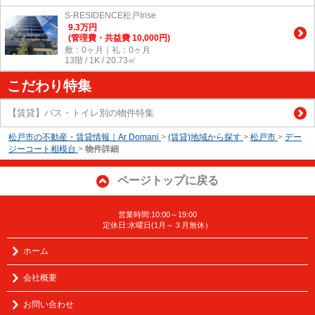
S-RESIDENCE松戸Irise
9.3
万
円
(管理費・共益費 10,000円)
敷：0ヶ月｜礼：0ヶ月
13階 / 1K / 20.73㎡
こだわり特集
【賃貸】バス・トイレ別の物件特集
松戸市の不動産・賃貸情報｜Ar Domani
>
(賃貸)地域から探す
>
松戸市
>
デー
ジーコート相模台
>
物件詳細
ページトップに戻る
営業時間:10:00～19:00
定休日:水曜日(1月～３月無休）
ホーム
会社概要
お問い合わせ