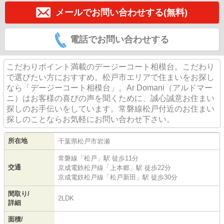
メールでお問い合わせする(無料)
電話でお問い合わせする
こだわりポイント満載のデージーコート相模台。こだわり
で選びたい方におすすめ。松戸市エリアで住まいをお探し
なら「デージーコート相模台」。Ar Domani（アルドマー
ニ）はお客様の喜びの声を聞くために、誠心誠意お住まい
探しのお手伝いをしています。常磐線松戸付近のお住まい
探しのことならお気軽にお問い合わせ下さい。
所在地
千葉県
松戸市
岩瀬
常磐線
「
松戸
」駅 徒歩11分
交通
京成電鉄松戸線
「
上本郷
」駅 徒歩22分
京成電鉄松戸線
「
松戸新田
」駅 徒歩30分
間取り/
2LDK
詳細
面積/