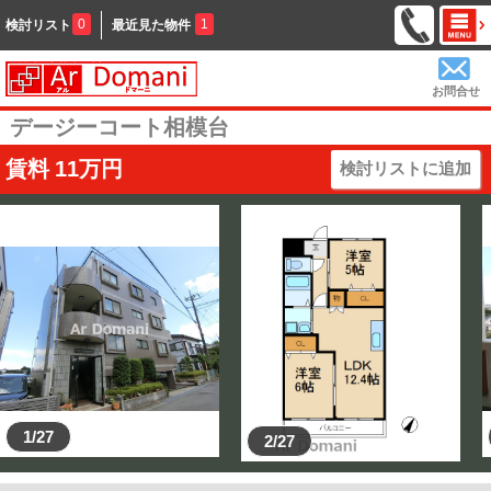
0
1
検討リスト
最近見た物件
お問合せ
デージーコート相模台
賃料
11
万円
検討リストに追加
1/27
2/27