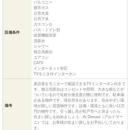
バルコニー
都市ガス
公営水道
公共下水
ガスコンロ
バス・トイレ別
設備条件
追焚機能浴室
洗面台
シャワー
独立洗面台
エアコン
CATV
インターネット対応
TVモニタ付インターホン
来訪者をモニターで確認できるTVインターホン付きで
す。独立洗面台はコンセントや照明、大きな鏡などが
ついているので化粧や身支度の際に便利です。駐車場
がある物件です。現在空きがあります。住みやすい環
備考
境が嬉しい賃貸物件です。設備・環境ともに良い11万
円の物件です。引っ越し先が松戸市へと決まったら、
住まい探しを始めましょう。Ar Domani（アルドマー
ニ）では、お客様の住まい探しをお手伝いしておりま
す。