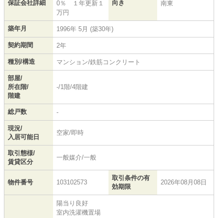
保証会社詳細
向き
0％ １年更新１
南東
万円
築年月
1996年 5月 (築30年)
契約期間
2年
種別/構造
マンション/鉄筋コンクリート
部屋/
所在階/
-/1階/4階建
階建
総戸数
-
現況/
空家/即時
入居可能日
取引態様/
一般媒介/一般
賃貸区分
取引条件の有
物件番号
103102573
2026年08月08日
効期限
陽当り良好
室内洗濯機置場