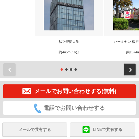
私立聖徳大学
バーミヤン 松
約445m／6分
約1574
前
メールでお問い合わせする(無料)
電話でお問い合わせする
メールで共有する
LINEで共有する