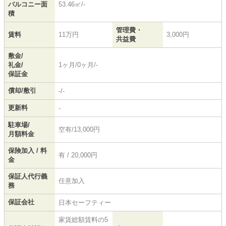
バルコニー面
53.46㎡/-
積
管理費・
賃料
11万円
3,000円
共益費
敷金/
礼金/
1ヶ月/0ヶ月/-
保証金
償却/敷引
-/-
更新料
-
駐車場/
空有/13,000円
月額料金
保険加入 / 料
有 / 20,000円
金
保証人代行義
任意加入
務
保証会社
日本セーフティー
家賃総額賃料の5