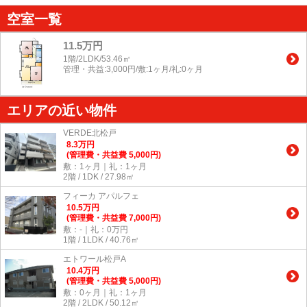
空室一覧
11.5万円
1階/2LDK/53.46㎡
管理・共益:3,000円/敷:1ヶ月/礼:0ヶ月
エリアの近い物件
VERDE北松戸
8.3
万
円
(管理費・共益費 5,000円)
敷：1ヶ月｜礼：1ヶ月
2階 / 1DK / 27.98㎡
フィーカ アパルフェ
10.5
万
円
(管理費・共益費 7,000円)
敷：-｜礼：0万円
1階 / 1LDK / 40.76㎡
エトワール松戸A
10.4
万
円
(管理費・共益費 5,000円)
敷：0ヶ月｜礼：1ヶ月
2階 / 2LDK / 50.12㎡