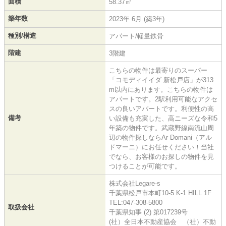
面積
58.37㎡
築年数
2023年 6月 (築3年)
種別/構造
アパート/軽量鉄骨
階建
3階建
こちらの物件は最寄りのスーパー
「コモディイイダ 新松戸店」が313
m以内にあります。こちらの物件は
アパートです。2駅利用可能なアクセ
スの良いアパートです。利便性の高
備考
い設備も充実した、高ニーズな令和5
年築の物件です。武蔵野線南流山周
辺の物件探しならAr Domani（アル
ドマーニ）にお任せください！当社
でなら、お客様のお探しの物件を見
つけることが可能です。
株式会社Legare-s
千葉県松戸市本町10-5 K-1 HILL 1F
TEL:047-308-5800
取扱会社
千葉県知事 (2) 第017239号
(社）全日本不動産協会 （社）不動