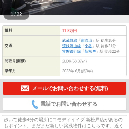
1 / 22
賃料
11.8万円
武蔵野線
「
南流山
」駅 徒歩18分
交通
流鉄流山線
「
幸谷
」駅 徒歩21分
常磐緩行線
「
新松戸
」駅 徒歩22分
間取り(面積)
2LDK(58.37㎡)
築年月
2023年 6月(築3年)
メールでお問い合わせする(無料)
電話でお問い合わせする
歩いて徒歩4分の場所にコモディイイダ 新松戸店があるの
もポイント。まだまだ新しい築浅物件はこちらです。近く