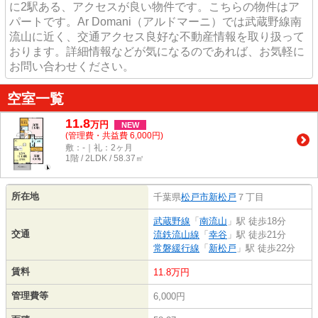
に2駅ある、アクセスが良い物件です。こちらの物件はア
パートです。Ar Domani（アルドマーニ）では武蔵野線南
流山に近く、交通アクセス良好な不動産情報を取り扱って
おります。詳細情報などが気になるのであれば、お気軽に
お問い合わせください。
空室一覧
11.8
万
円
NEW
(管理費・共益費 6,000円)
敷：-｜礼：2ヶ月
1階 / 2LDK / 58.37㎡
所在地
千葉県
松戸市
新松戸
７丁目
武蔵野線
「
南流山
」駅 徒歩18分
交通
流鉄流山線
「
幸谷
」駅 徒歩21分
常磐緩行線
「
新松戸
」駅 徒歩22分
賃料
11.8万円
管理費等
6,000円