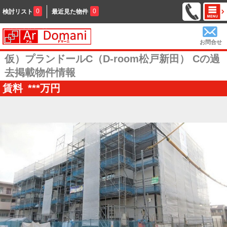
0
0
検討リスト
最近見た物件
お問合せ
仮）プランドールC（D-room松戸新田） Cの過
去掲載物件情報
賃料
***
万円