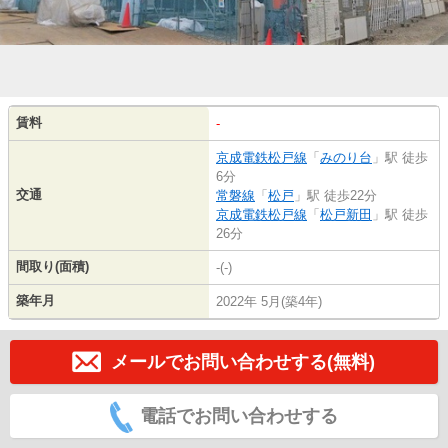
賃料
-
京成電鉄松戸線
「
みのり台
」駅 徒歩
6分
交通
常磐線
「
松戸
」駅 徒歩22分
京成電鉄松戸線
「
松戸新田
」駅 徒歩
26分
間取り(面積)
-(-)
築年月
2022年 5月(築4年)
メールでお問い合わせする(無料)
電話でお問い合わせする