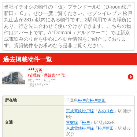
当社イチオシの物件の「仮）プランドールC（D-room松戸
新田） C」。ぜひ一度ご覧ください。セブンイレブン 松戸
丸山店が281m以内にある物件です。2駅利用できる場所に
あり、行き先に合わせて使い分けができます。こちらの物
件はアパートです。Ar Domani（アルドマーニ）では新京
成電鉄みのり台を中心に不動産情報をご紹介しておりま
す。賃貸物件をお求めなら是非ご覧ください。
過去掲載物件一覧
***
万円
(管理費・共益費 ***円)
敷：***｜礼：***
1階 / *** / ***
所在地
千葉県
松戸市
松戸新田
京成電鉄松戸線
「
みのり台
」駅 徒歩
6分
交通
常磐線
「
松戸
」駅 徒歩22分
京成電鉄松戸線
「
松戸新田
」駅 徒歩
26分