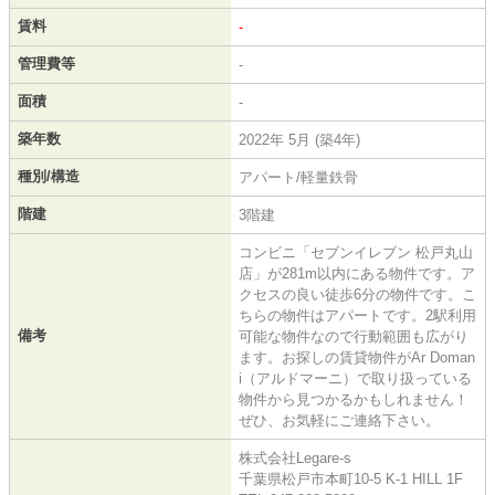
賃料
-
管理費等
-
面積
-
築年数
2022年 5月 (築4年)
種別/構造
アパート/軽量鉄骨
階建
3階建
コンビニ「セブンイレブン 松戸丸山
店」が281m以内にある物件です。ア
クセスの良い徒歩6分の物件です。こ
ちらの物件はアパートです。2駅利用
備考
可能な物件なので行動範囲も広がり
ます。お探しの賃貸物件がAr Doman
i（アルドマーニ）で取り扱っている
物件から見つかるかもしれません！
ぜひ、お気軽にご連絡下さい。
株式会社Legare-s
千葉県松戸市本町10-5 K-1 HILL 1F