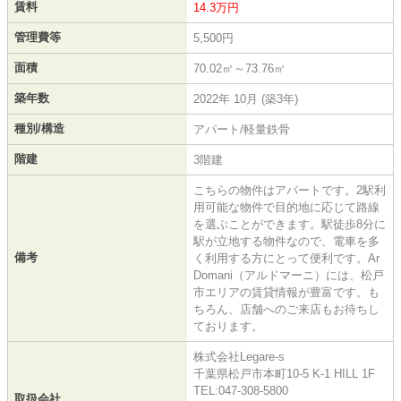
賃料
14.3万円
管理費等
5,500円
面積
70.02㎡～73.76㎡
築年数
2022年 10月 (築3年)
種別/構造
アパート/軽量鉄骨
階建
3階建
こちらの物件はアパートです。2駅利
用可能な物件で目的地に応じて路線
を選ぶことができます。駅徒歩8分に
駅が立地する物件なので、電車を多
備考
く利用する方にとって便利です。Ar
Domani（アルドマーニ）には、松戸
市エリアの賃貸情報が豊富です。も
ちろん、店舗へのご来店もお待ちし
ております。
株式会社Legare-s
千葉県松戸市本町10-5 K-1 HILL 1F
TEL:047-308-5800
取扱会社