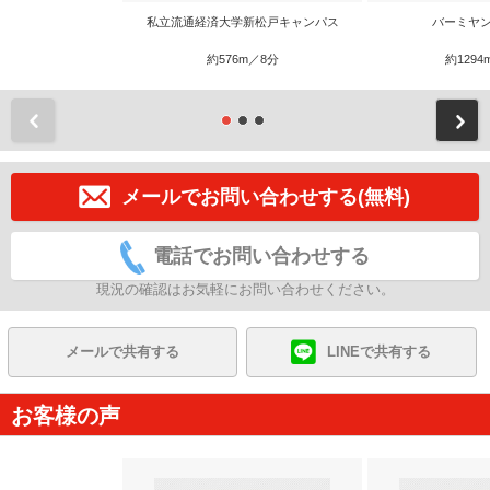
私立流通経済大学新松戸キャンパス
バーミヤン
約576m／8分
約1294
前
メールでお問い合わせする(無料)
電話でお問い合わせする
現況の確認はお気軽にお問い合わせください。
メールで共有する
LINEで共有する
お客様の声