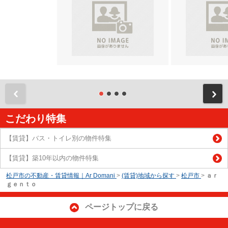
前
こだわり特集
【賃貸】バス・トイレ別の物件特集
【賃貸】築10年以内の物件特集
松戸市の不動産・賃貸情報｜Ar Domani
>
(賃貸)地域から探す
>
松戸市
>
ａｒ
ｇｅｎｔｏ
ページトップに戻る