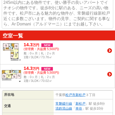
245m以内にある物件です。使い勝手の良いアパートでイ
チオシの物件です。徒歩8分に駅のある、ニーズの高い物
件です。松戸市にある魅力的な物件が、常磐緩行線新松戸
近くに多数ございます。物件の見学、ご契約に関する事な
ら、Ar Domani（アルドマーニ）にまでお越し下さい。
空室一覧
14.3
万
円
NEW
(管理費・共益費 5,500円)
敷：0ヶ月｜礼：2ヶ月
1階 / 3LDK / 73.76㎡
14.3
万
円
NEW
(管理費・共益費 5,500円)
敷：0ヶ月｜礼：2ヶ月
1階 / 3LDK / 70.02㎡
所在地
千葉県
松戸市
新松戸
３丁目
常磐緩行線
「
新松戸
」駅 徒歩8分
交通
流鉄流山線
「
幸谷
」駅 徒歩10分