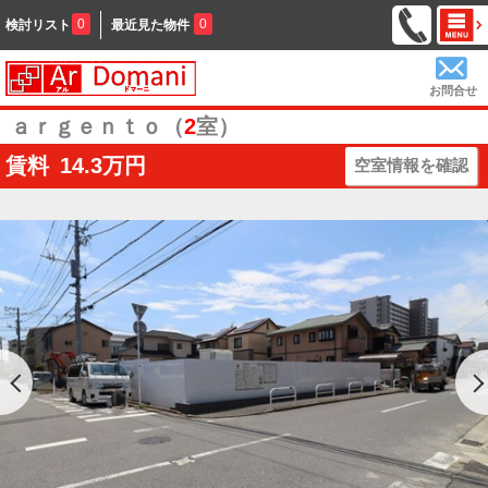
0
0
検討リスト
最近見た物件
お問合せ
ａｒｇｅｎｔｏ（
2
室）
賃料
14.3
万円
空室情報を確認