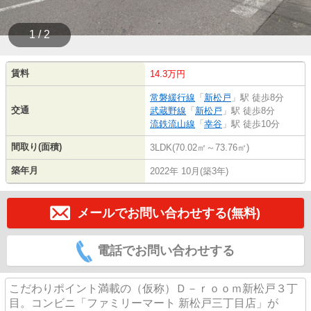
1 / 2
賃料
14.3万円
常磐緩行線
「
新松戸
」駅 徒歩8分
交通
武蔵野線
「
新松戸
」駅 徒歩8分
流鉄流山線
「
幸谷
」駅 徒歩10分
間取り(面積)
3LDK(70.02㎡～73.76㎡)
築年月
2022年 10月(築3年)
メールでお問い合わせする(無料)
電話でお問い合わせする
こだわりポイント満載の（仮称）Ｄ－ｒｏｏｍ新松戸３丁
目。コンビニ「ファミリーマート 新松戸三丁目店」が