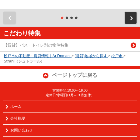
前
こだわり特集
【賃貸】バス・トイレ別の物件特集
松戸市の不動産・賃貸情報｜Ar Domani
>
(賃貸)地域から探す
>
松戸市
>
Strahl（シュトラール）
ページトップに戻る
営業時間:10:00～19:00
定休日:水曜日(1月～３月無休）
ホーム
会社概要
お問い合わせ