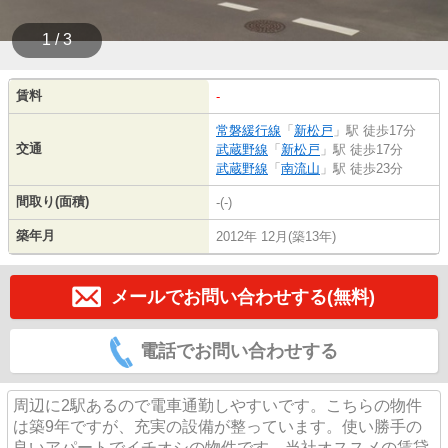
1 / 3
賃料
-
常磐緩行線
「
新松戸
」駅 徒歩17分
交通
武蔵野線
「
新松戸
」駅 徒歩17分
武蔵野線
「
南流山
」駅 徒歩23分
間取り(面積)
-(-)
築年月
2012年 12月(築13年)
メールでお問い合わせする(無料)
電話でお問い合わせする
周辺に2駅あるので電車通勤しやすいです。こちらの物件
は築9年ですが、充実の設備が整っています。使い勝手の
良いアパートでイチオシの物件です。当社オススメの賃貸