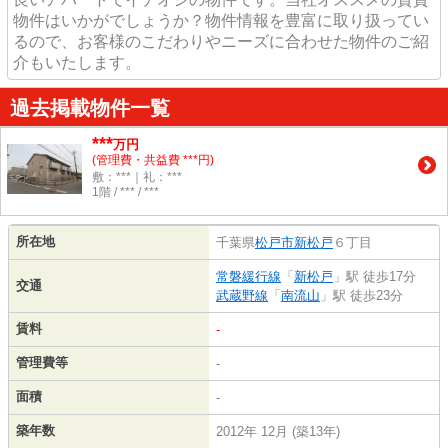
物件はいかがでしょうか？物件情報を豊富に取り扱ってい
るので、お客様のこだわりやニーズに合わせた物件のご紹
介もいたします。
過去掲載物件一覧
***
万円
(管理費・共益費 ***円)
敷：***｜礼：***
1階 / *** / ***
所在地
千葉県
松戸市
新松戸
６丁目
常磐緩行線
「
新松戸
」駅 徒歩17分
交通
武蔵野線
「
南流山
」駅 徒歩23分
賃料
-
管理費等
-
面積
-
築年数
2012年 12月 (築13年)