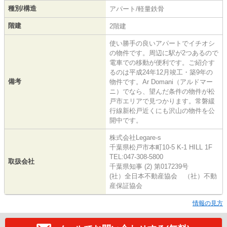
種別/構造
アパート/軽量鉄骨
階建
2階建
使い勝手の良いアパートでイチオシ
の物件です。周辺に駅が2つあるので
電車での移動が便利です。ご紹介す
るのは平成24年12月竣工・築9年の
備考
物件です。Ar Domani（アルドマー
ニ）でなら、望んだ条件の物件が松
戸市エリアで見つかります。常磐緩
行線新松戸近くにも沢山の物件を公
開中です。
株式会社Legare-s
千葉県松戸市本町10-5 K-1 HILL 1F
TEL:047-308-5800
取扱会社
千葉県知事 (2) 第017239号
(社）全日本不動産協会 （社）不動
産保証協会
情報の見方