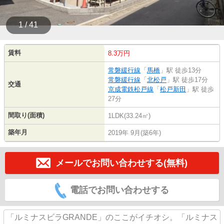
1 / 41
賃料
8.3万円
常磐緩行線
「
馬橋
」駅 徒歩13分
常磐緩行線
「
北松戸
」駅 徒歩17分
交通
京成電鉄松戸線
「
松戸新田
」駅 徒歩
27分
間取り(面積)
1LDK(33.24㎡)
築年月
2019年 9月(築6年)
メールでお問い合わせする(無料)
電話でお問い合わせする
「ルミナスビラGRANDE」のここがイチオシ。「ルミナス