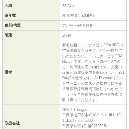
面積
33.24㎡
築年数
2019年 9月 (築6年)
種別/構造
アパート/軽量鉄骨
階建
2階建
新着情報：ルミナスビラGRANDEの
空室情報ならコチラ。ぜひ一度見て
いただきたい、「ルミナスビラGRA
NDE」です。自宅から2駅利用でき
る、利便性の高い物件です。充実の
備考
設備と綺麗な室内を兼ね備えた、201
9年築の物件です。Ar Domani（アル
ドマーニ）オススメの松戸市にある
常磐緩行線馬橋周辺物件はいかがで
しょうか？多種多様な物件を豊富に
取り扱っております。
株式会社Legare-s
千葉県松戸市本町10-5 K-1 HILL 1F
TEL:047-308-5800
取扱会社
千葉県知事 (2) 第017239号