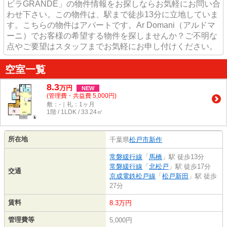
ビラGRANDE」の物件情報をお探しならお気軽にお問い合
わせ下さい。この物件は、駅まで徒歩13分に立地していま
す。こちらの物件はアパートです。Ar Domani（アルドマ
ーニ）でお客様の希望する物件を探しませんか？ご不明な
点やご要望はスタッフまでお気軽にお申し付けください。
空室一覧
8.3
万
円
NEW
(管理費・共益費 5,000円)
敷：-｜礼：1ヶ月
1階 / 1LDK / 33.24㎡
所在地
千葉県
松戸市
新作
常磐緩行線
「
馬橋
」駅 徒歩13分
常磐緩行線
「
北松戸
」駅 徒歩17分
交通
京成電鉄松戸線
「
松戸新田
」駅 徒歩
27分
賃料
8.3万円
管理費等
5,000円