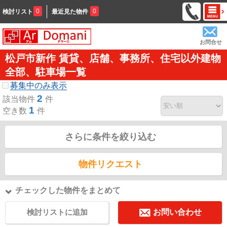
0
0
検討リスト
最近見た物件
お問合せ
松戸市新作 賃貸、店舗、事務所、住宅以外建物
全部、駐車場一覧
募集中のみ表示
2
該当物件
件
1
空き数
件
さらに条件を絞り込む
物件リクエスト
チェックした物件をまとめて
検討リストに追加
お問い合わせ