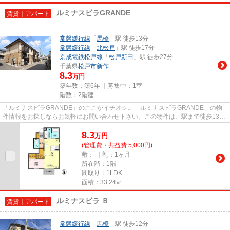
ルミナスビラGRANDE
賃貸｜アパート
常磐緩行線
「
馬橋
」駅 徒歩13分
常磐緩行線
「
北松戸
」駅 徒歩17分
京成電鉄松戸線
「
松戸新田
」駅 徒歩27分
千葉県
松戸市
新作
8.3
万円
築年数：築6年 ｜募集中：
1室
階数：2階建
「ルミナスビラGRANDE」のここがイチオシ。「ルミナスビラGRANDE」の物
件情報をお探しならお気軽にお問い合わせ下さい。この物件は、駅まで徒歩13分
に立地しています。こちらの物件は...
8.3
万
円
(管理費・共益費 5,000円)
敷：-｜礼：1ヶ月
所在階：1階
間取り：1LDK
面積：33.24㎡
ルミナスビラ Ｂ
賃貸｜アパート
常磐緩行線
「
馬橋
」駅 徒歩12分