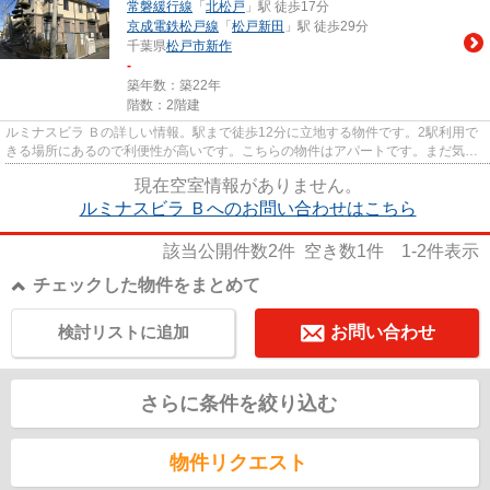
常磐緩行線
「
北松戸
」駅 徒歩17分
京成電鉄松戸線
「
松戸新田
」駅 徒歩29分
千葉県
松戸市
新作
-
築年数：築22年
階数：2階建
ルミナスビラ Ｂの詳しい情報。駅まで徒歩12分に立地する物件です。2駅利用で
きる場所にあるので利便性が高いです。こちらの物件はアパートです。まだ気に
なる物件が見つからないので...
現在空室情報がありません。
ルミナスビラ Ｂへのお問い合わせはこちら
該当公開件数
2
件 空き数
1
件
1-2
件表示
チェックした物件をまとめて
検討リストに追加
お問い合わせ
さらに条件を絞り込む
物件リクエスト